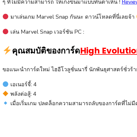
ๆ ที่ไม่มีความสามารถ ให้เก่งขึ้นมาแบบทันตาเห็น !
Revi
มาเล่นเกม Marvel Snap กันนะ ดาวน์โหลดที่นี่เลยจ้า
เล่น Marvel Snap เวอร์ชัน PC :
คุณสมบัติของการ์ด
High Evoluti
ขอแนะนำการ์ดใหม่ ไฮ​อีโวลูชั่น​นา​รี่ นักพันธุศาสตร์ชั่ว
เอเนอร์จี้: 4
พลังต่อสู้: 4
เมื่อ​เริ่ม​เกม ปลดล็อก​ความสามารถ​ลับ​ของ​การ์ด​ที่​ไม่​ม