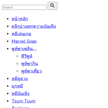
Skip
Search

Search
to
for:
หน้าหลัก
content
คลิกอ่านทุกความบันเทิง
หมีเล่นเกม
Marvel Snap
พูห์พาเพลิน
Show
ทีวีพูห์
sub
menu
พูห์พากิน
พูห์พาเที่ยว
หมีดูดวง
มุกหมี
หมีบันเทิง
Tsum Tsum