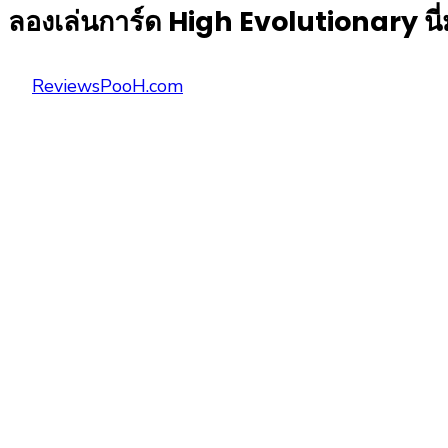
ลองเล่นการ์ด High Evolutionary นี
Posted
Author
ReviewsPooH.com
on