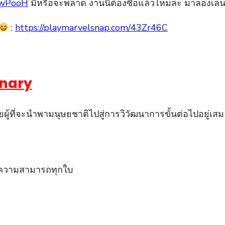
ewPooH
มีหรือจะพลาด งานนี้ต้องซื้อแล้วไหมล่ะ มาลองเล่
:
https://playmarvelsnap.com/43Zr46C
onary
ร้ายผู้ที่จะนำพามนุษยชาติไปสู่การวิวัฒนาการขั้นต่อไปอยู่เส
ี​ความสามารถ​ทุก​ใบ​