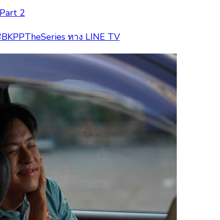
Part 2
 #BKPPTheSeries ทาง LINE TV