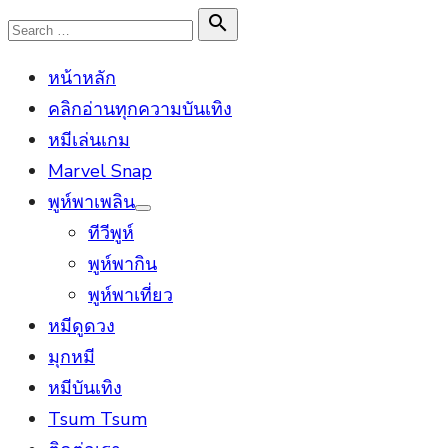
Skip
Search

Search
to
for:
หน้าหลัก
content
คลิกอ่านทุกความบันเทิง
หมีเล่นเกม
Marvel Snap
พูห์พาเพลิน
Show
ทีวีพูห์
sub
menu
พูห์พากิน
พูห์พาเที่ยว
หมีดูดวง
มุกหมี
หมีบันเทิง
Tsum Tsum