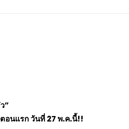
๋ว”
่มตอนแรก วันที่ 27 พ.ค.นี้!!