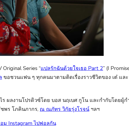
Original Series “
แปลรักฉันด้วยใจเธอ Part 2
” (I Promi
ล
ขอชวนแฟน ๆ ทุกคนมาตามติดเรื่องราวชีวิตของ เต๋ และ โอ้
อย่างไร ผลงานโปรดิวซ์โดย บอส นฤเบศ กูโน และกำกับโดยผู้
รัชพร โภคินภากร,
ณ ณภัทร วิกัยรุ่งโรจน์
ฯลฯ
 พร้อม Instagram ไปฟอลกัน