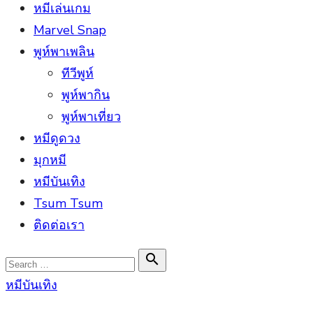
หมีเล่นเกม
Marvel Snap
พูห์พาเพลิน
ทีวีพูห์
พูห์พากิน
พูห์พาเที่ยว
หมีดูดวง
มุกหมี
หมีบันเทิง
Tsum Tsum
ติดต่อเรา
Search

Search
for:
หมีบันเทิง