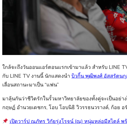
ใกล้จะถึงวันออนแอร์ตอนแรกเข้ามาแล้ว สำหรับ LINE TV 
กับ LINE TV งานนี้ นักแสดงนำ
บิวกิ้น พุฒิพงศ์ อัสสรัตนกุ
เลื่อนสถานะมาเป็น “แฟน”
มาลุ้นกันว่าชีวิตรักในรั้วมหาวิทยาลัยของทั้งคู่จะเป็น
กฤษฏ์ อำนวยเดชกร, โอบ โอบนิธิ วิวรรธนวรางค์, ก้อย อ
เปิดวาร์ป ณภัทร วิกัยรุ่งโรจน์ (ณ) หนุ่มหล่อมีสไตล์