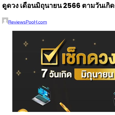
ดูดวง เดือนมิถุนายน 2566 ตามวันเกิ
Posted
Author
ReviewsPooH.com
on