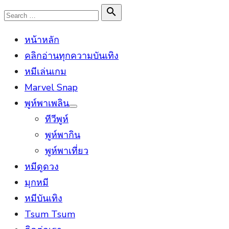
Skip
Search

Search
to
for:
หน้าหลัก
content
คลิกอ่านทุกความบันเทิง
หมีเล่นเกม
Marvel Snap
พูห์พาเพลิน
Show
ทีวีพูห์
sub
menu
พูห์พากิน
พูห์พาเที่ยว
หมีดูดวง
มุกหมี
หมีบันเทิง
Tsum Tsum