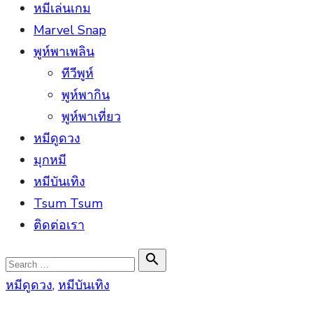
หมีเล่นเกม
Marvel Snap
พูห์พาเพลิน
ทีวีพูห์
พูห์พากิน
พูห์พาเที่ยว
หมีดูดวง
มุกหมี
หมีบันเทิง
Tsum Tsum
ติดต่อเรา
Search

Search
for:
หมีดูดวง
,
หมีบันเทิง