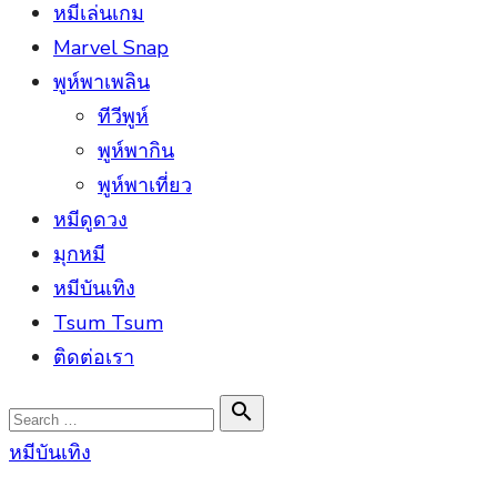
หมีเล่นเกม
Marvel Snap
พูห์พาเพลิน
ทีวีพูห์
พูห์พากิน
พูห์พาเที่ยว
หมีดูดวง
มุกหมี
หมีบันเทิง
Tsum Tsum
ติดต่อเรา
Search

Search
for:
หมีบันเทิง