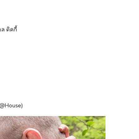
 ดิคกี้
ny@House)