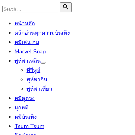
Skip
Search

Search
to
for:
หน้าหลัก
content
คลิกอ่านทุกความบันเทิง
หมีเล่นเกม
Marvel Snap
พูห์พาเพลิน
Show
ทีวีพูห์
sub
menu
พูห์พากิน
พูห์พาเที่ยว
หมีดูดวง
มุกหมี
หมีบันเทิง
Tsum Tsum