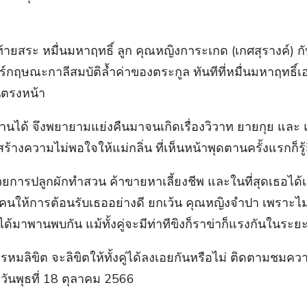
ท้ายสระ หมื่นมหาฤทธิ์ ลูก คุณหญิงการะเกด (เกศสุรางค์)
มภีร์กฤษณะกาลีสมบัติล้ำค่าของตระกูล ทันทีที่หมื่นมหาฤทธิ
นตรงหน้า
้านได้ จึงพยายามแย่งคืนมาจนเกิดเรื่องวิวาท ยายกุย และ
สร้างความไม่พอใจให้แม่กลิ่น ที่เห็นหน้าพุดตานครั้งแรกก็
ยการปลูกผักทำสวน ค้าขายหาเลี้ยงชีพ และในที่สุดเธอได้เจอก
กคนให้การต้อนรับเธออย่างดี ยกเว้น คุณหญิงจำปา เพราะไ
ด้มาพานพบกัน แม้ทั้งคู่จะมีท่าทีขิงก็ราข่าก็แรงกันในระยะ
รหมลิขิต จะลิขิตให้ทั้งคู่ได้ลงเอยกันหรือไม่ ติดตามชมค
วันพุธที่ 18 ตุลาคม 2566