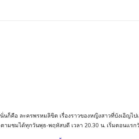
นั่นก็คือ ละครพรหมลิขิต เรื่องราวของหญิงสาวที่บังเอิญไ
ดตามชมได้ทุกวันพุธ-พฤหัสบดี เวลา 20.30 น. เริ่มตอนแรกว