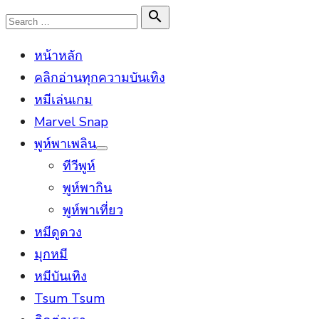
Skip
Search

Search
to
for:
หน้าหลัก
content
คลิกอ่านทุกความบันเทิง
หมีเล่นเกม
Marvel Snap
พูห์พาเพลิน
Show
ทีวีพูห์
sub
menu
พูห์พากิน
พูห์พาเที่ยว
หมีดูดวง
มุกหมี
หมีบันเทิง
Tsum Tsum