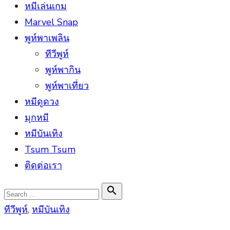
หมีเล่นเกม
Marvel Snap
พูห์พาเพลิน
ทีวีพูห์
พูห์พากิน
พูห์พาเที่ยว
หมีดูดวง
มุกหมี
หมีบันเทิง
Tsum Tsum
ติดต่อเรา
Search

Search
for:
ทีวีพูห์
,
หมีบันเทิง