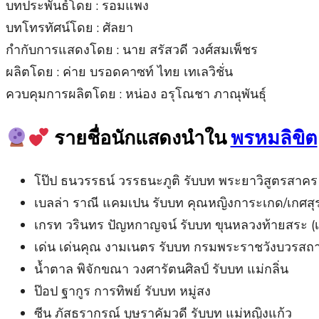
บทประพันธ์โดย : รอมแพง
บทโทรทัศน์โดย : ศัลยา
กำกับการแสดงโดย : นาย สรัสวดี วงศ์สมเพ็ชร
ผลิตโดย : ค่าย บรอดคาซท์ ไทย เทเลวิชั่น
ควบคุมการผลิตโดย : หน่อง อรุโณชา ภาณุพันธุ์
รายชื่อนักแสดงนำใน
พรหมลิขิต
โป๊ป ธนวรรธน์ วรรธนะภูติ รับบท พระยาวิสูตรสาคร (
เบลล่า ราณี แคมเปน รับบท คุณหญิงการะเกด/เกศสุ
เกรท วรินทร ปัญหกาญจน์ รับบท ขุนหลวงท้ายสระ (เ
เด่น เด่นคุณ งามเนตร รับบท กรมพระราชวังบวรสถา
น้ำตาล พิจักขณา วงศารัตนศิลป์ รับบท แม่กลิ่น
ป๊อป ฐากูร การทิพย์ รับบท หมู่สง
ซีน ภัสธรากรณ์ บุษราคัมวดี รับบท แม่หญิงแก้ว