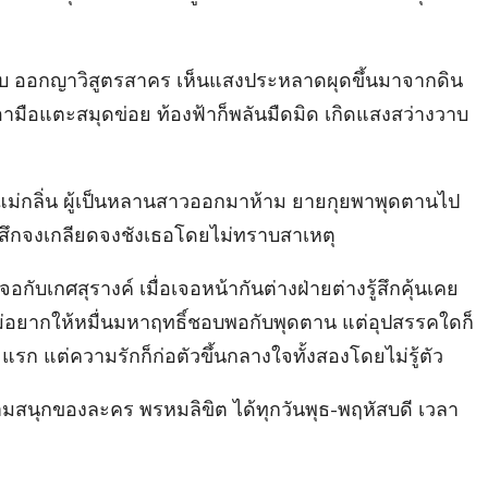
 กับ ออกญาวิสูตรสาคร เห็นแสงประหลาดผุดขึ้นมาจากดิน
์เอามือแตะสมุดข่อย ท้องฟ้าก็พลันมืดมิด เกิดแสงสว่างวาบ
 แม่กลิ่น ผู้เป็นหลานสาวออกมาห้าม ยายกุยพาพุดตานไป
รู้สึกจงเกลียดจงชังเธอโดยไม่ทราบสาเหตุ
ับเกศสุรางค์ เมื่อเจอหน้ากันต่างฝ่ายต่างรู้สึกคุ้นเคย
ม่อยากให้หมื่นมหาฤทธิ์ชอบพอกับพุดตาน แต่อุปสรรคใดก็
แรก แต่ความรักก็ก่อตัวขึ้นกลางใจทั้งสองโดยไม่รู้ตัว
วามสนุกของละคร พรหมลิขิต ได้ทุกวันพุธ-พฤหัสบดี เวลา