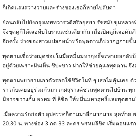
ก็เกิดแสงสว่างวาบและร่างของเธอก็หายไปลับตา
ย้อนกลับไปยังกรุงเทพทวารวดีศรีอยุธยา รัชสมัยขุนหลวง
จึงขุดดูก็ได้เจอหีบโบราณเช่นเดียวกัน เมื่อเปิดดูก็เจอคั
อีกครั้ง ร่างของสาวแปลกหน้าหรือพุดตานก็ปรากฏกายขึ้
พุดตานเชื่อว่าสมุดข่อยในมือหมื่นมหาฤทธิ์จะพาเธอกลับบ
อยู่ด้วยเพราะฝันเห็น ชีปะขาว ฝากให้ช่วยดูแลพุดตาน จึง
พุดตานพยายามเอาตัวรอดใช้ชีวิตในที่ ๆ เธอไม่คุ้นเคย ด้ว
ราวกับเคยอยู่ร่วมกันมา เกศสุรางค์ชวนพุดตานไปบ้าน ทุ
มิอาจขวางกั้น พรหม ที่ ลิขิต ให้หมื่นมหาฤทธิ์และพุดตานไ
เมื่อความรักก่อตัว อุปสรรคก็ตามมาอีกมากมาย สุดท้าย พ
20.30 น. ทางช่อง 3 กด 33 ละคร พรหมลิขิต เริ่มตอนแรก