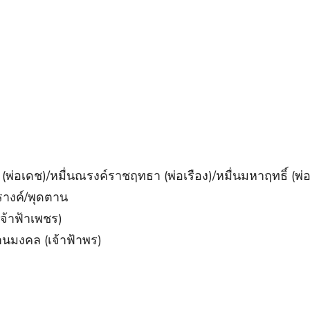
พ่อเดช)/หมื่นณรงค์ราชฤทธา (พ่อเรือง)/หมื่นมหาฤทธิ์ (พ่อ
รางค์/พุดตาน
จ้าฟ้าเพชร)
นมงคล (เจ้าฟ้าพร)