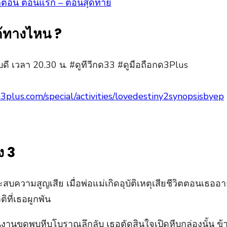
ทุกตอน ตอนแรก – ตอนสุดท้าย
ด้ทางไหน ?
ี เวลา 20.30 น. #ดูทีวีกด33 #ดูมือถือกด3Plus
h3plus.com/special/activities/lovedestiny2synopsisbyep
ง 3
บความสูญเสีย เมื่อพ่อแม่เกิดอุบัติเหตุเสียชีวิตตอนเธออา
ิที่เธอผูกพัน
นงานขุดพบหีบโบราณลึกลับ เธอตัดสินใจเปิดหีบกล่องนั้น ข้า