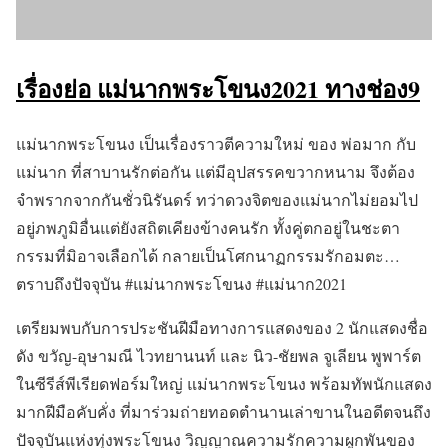
เรื่องย่อ แม่นากพระโขนง2021 ทางช่อง9
แม่นากพระโขนง เป็นเรื่องราวตีความใหม่ ของ พ่อมาก กับ
แม่นาก ที่สาบานรักต่อกัน แต่มีอุปสรรคขวากหนาม จึงต้อง
จำพรากจากกันชั่วนิรันดร์ ทว่าดวงจิตของแม่นากไม่ยอมไป
อยู่ภพภูมิอื่นแต่ยังสถิตเคียงข้างคนรัก ทั้งคู่ตกอยู่ในชะตา
กรรมที่มิอาจเลือกได้ กลายเป็นโศกนาฏกรรมรักอมตะ…
ตราบถึงปัจจุบัน #แม่นากพระโขนง #แม่นาก2021
เตรียมพบกับการประชันฝีมือทางการแสดงของ 2 นักแสดงชื่อ
ดัง ขวัญ-อุษามณี ไวทยานนท์ และ นิว-ชัยพล จูเลียน พูพาร์ต
ในซีรีส์พีเรียดฟอร์มใหญ่ แม่นากพระโขนง พร้อมทัพนักแสดง
มากฝีมือคับคั่ง ที่มาร่วมถ่ายทอดตำนานเล่าขานในอดีตจนถึง
ปัจจุบันแห่งทุ่งพระโขนง วิญญาณความรักความผูกพันของ