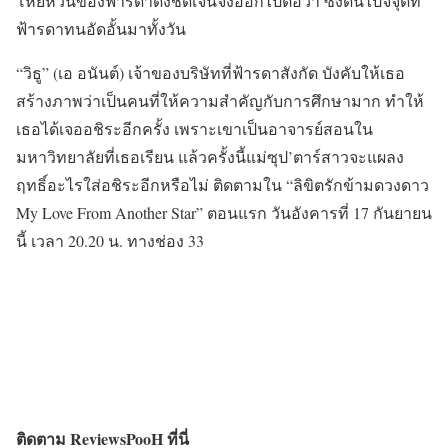
โหยหวนของฟ้ารดาดังชัดเจนจึงออกไปต่อว่า ซึ่งดันไปจี้จุดที่
ฟ้ารดาทนอัดอั้นมาทั้งวัน
“วิธู” (เอ อนันต์) เจ้าของบริษัทที่ฟ้ารดาสังกัด บังคับให้เธอ
สร้างภาพว่าเป็นคนที่ให้ความสำคัญกับการศึกษามาก ทำให้
เธอได้เจออชิระอีกครั้ง เพราะเขาเป็นอาจารย์สอนใน
มหาวิทยาลัยที่เธอเรียน แล้วครั้งนี้แม่ซุป’ตาร์สาวจะแผลง
ฤทธิ์อะไรใส่อชิระอีกหรือไม่ ติดตามใน “ลิขิตรักข้ามดวงดาว
My Love From Another Star” ตอนแรก วันอังคารที่ 17 กันยายน
นี้ เวลา 20.20 น. ทางช่อง 33
ติดตาม ReviewsPooH ที่นี่