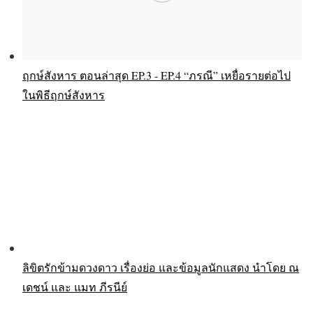
ฤกษ์สังหาร ตอนล่าสุด EP.3 - EP.4 “ภรณี” เหยื่อรายต่อไป
ในพิธีฤกษ์สังหาร
ลิขิตรักข้ามดวงดาว เรื่องย่อ และข้อมูลนักแสดง นำโดย ณ
เดชน์ และ แมท ภีรนีย์