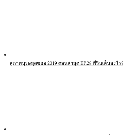
สุภาพบุรุษสุดซอย 2019 ตอนล่าสุด EP.28 พี่วินเห็นอะไร?