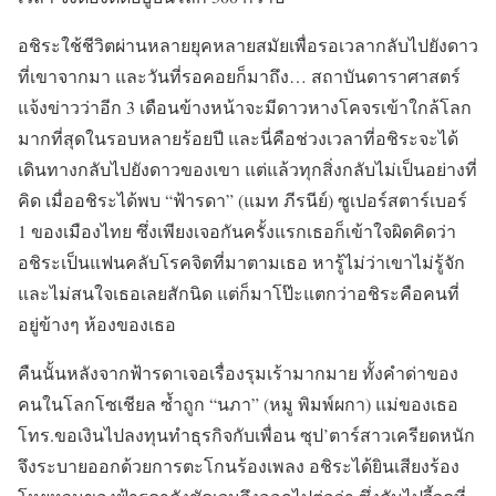
อชิระใช้ชีวิตผ่านหลายยุคหลายสมัยเพื่อรอเวลากลับไปยังดาว
ที่เขาจากมา และวันที่รอคอยก็มาถึง… สถาบันดาราศาสตร์
แจ้งข่าวว่าอีก 3 เดือนข้างหน้าจะมีดาวหางโคจรเข้าใกล้โลก
มากที่สุดในรอบหลายร้อยปี และนี่คือช่วงเวลาที่อชิระจะได้
เดินทางกลับไปยังดาวของเขา แต่แล้วทุกสิ่งกลับไม่เป็นอย่างที่
คิด เมื่ออชิระได้พบ “ฟ้ารดา” (แมท ภีรนีย์) ซูเปอร์สตาร์เบอร์
1 ของเมืองไทย ซึ่งเพียงเจอกันครั้งแรกเธอก็เข้าใจผิดคิดว่า
อชิระเป็นแฟนคลับโรคจิตที่มาตามเธอ หารู้ไม่ว่าเขาไม่รู้จัก
และไม่สนใจเธอเลยสักนิด แต่ก็มาโป๊ะแตกว่าอชิระคือคนที่
อยู่ข้างๆ ห้องของเธอ
คืนนั้นหลังจากฟ้ารดาเจอเรื่องรุมเร้ามากมาย ทั้งคำด่าของ
คนในโลกโซเชียล ซ้ำถูก “นภา” (หมู พิมพ์ผกา) แม่ของเธอ
โทร.ขอเงินไปลงทุนทำธุรกิจกับเพื่อน ซุป’ตาร์สาวเครียดหนัก
จึงระบายออกด้วยการตะโกนร้องเพลง อชิระได้ยินเสียงร้อง