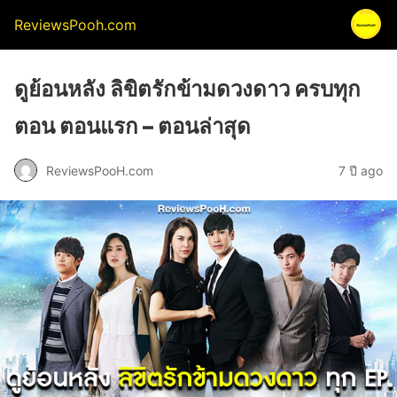
ReviewsPooh.com
ดูย้อนหลัง ลิขิตรักข้ามดวงดาว ครบทุก
ตอน ตอนแรก – ตอนล่าสุด
ReviewsPooH.com
7 ปี ago