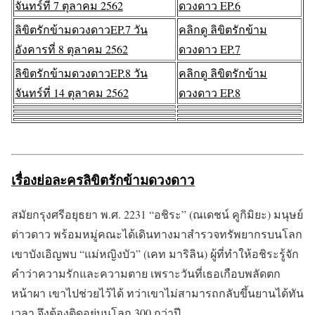
จันทร์ที่ 7 ตุลาคม 2562
ดวงดาว EP.6
ลิขิตรักข้ามดวงดาวEP.7 วัน
คลิกดู ลิขิตรักข้าม
อังคารที่ 8 ตุลาคม 2562
ดวงดาว EP.7
ลิขิตรักข้ามดวงดาวEP.8 วัน
คลิกดู ลิขิตรักข้าม
จันทร์ที่ 14 ตุลาคม 2562
ดวงดาว EP.8
เรื่องย่อละครลิขิตรักข้ามดวงดาว
สมัยกรุงศรีอยุธยา พ.ศ. 2231 “อชิระ” (ณเดชน์ คูกิมิยะ) มนุษย์
ต่าวดาว พร้อมหมู่คณะได้เดินทางมาสำรวจทรัพยากรบนโลก
เขาบังเอิญพบ “แม่หญิงบัว” (เคท มาริลิน) ผู้ที่ทำให้อชิระรู้จัก
คำว่าความรักและความตาย เพราะวันที่เธอเกือบพลัดตก
หน้าผา เขาไปช่วยไว้ได้ ทว่าเขาไม่สามารถกลับขึ้นยานได้ทัน
เวลา จึงต้องติดอยู่บนโลก 300 กว่าปี