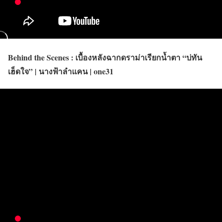
Behind the Scenes : เบื้องหลังฉากดราม่าเรียกน้ำตา “บ่ทัน
เฮ็ดใจ” | นางฟ้าลำแคน | one31