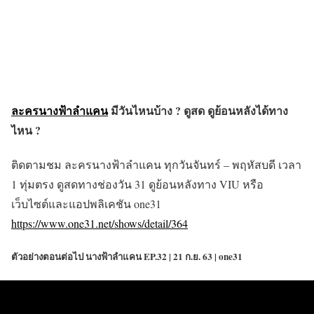
ละครนางฟ้าลำแคน
มีวันไหนบ้าง ? ดูสด ดูย้อนหลังได้ทาง
ไหน ?
ติดตามชม ละครนางฟ้าลำแคน ทุกวันจันทร์ – พฤหัสบดี เวลา
1 ทุ่มตรง ดูสดทางช่องวัน 31 ดูย้อนหลังทาง VIU หรือ
เว็บไซต์และแอปพลิเคชัน one31
https://www.one31.net/shows/detail/364
ตัวอย่างตอนต่อไป นางฟ้าลำแคน EP.32 | 21 ก.ย. 63 | one31