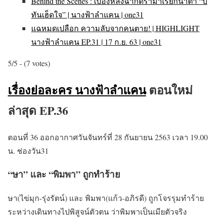
Behind the Scenes : เบื้องหลังฉากดราม่าเรียกน้ำตา “บ่
ทันเฮ็ดใจ” | นางฟ้าลำแคน | one31
แฉหมดเปลือก ความลับจากคนตาย! | HIGHLIGHT
นางฟ้าลำแคน EP.31 | 17 ก.ย. 63 | one31
5/5 - (7 votes)
เรื่องย่อละคร นางฟ้าลำแคน
ตอนใหม่
ล่าสุด EP.36
ตอนที่ 36 ออกอากาศวันจันทร์ที่ 28 กันยายน 2563 เวลา 19.00
น. ช่องวัน31
“ษา” และ “พิมพา” ถูกทำร้าย
ษา(ไข่มุก-รุ่งรัตน์) และ พิมพา(แก้ว-อภิรดี) ถูกโจรรุมทำร้าย
ระหว่างเดินทางไปพิสูจน์ตัวตน ว่าพิมพาเป็นเมียตัวจริง