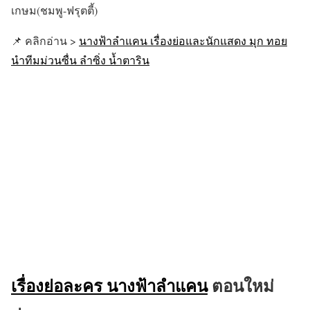
เกษม(ชมพู-ฟรุตตี้)
📌 คลิกอ่าน >
นางฟ้าลำแคน เรื่องย่อและนักแสดง มุก ทอย
นำทีมม่วนซื่น ลำซิ่ง น้ำตาริน
เรื่องย่อละคร นางฟ้าลำแคน
ตอนใหม่