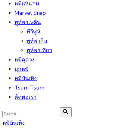
หมีเล่นเกม
Marvel Snap
พูห์พาเพลิน
ทีวีพูห์
พูห์พากิน
พูห์พาเที่ยว
หมีดูดวง
มุกหมี
หมีบันเทิง
Tsum Tsum
ติดต่อเรา
Search

Search
for:
หมีบันเทิง