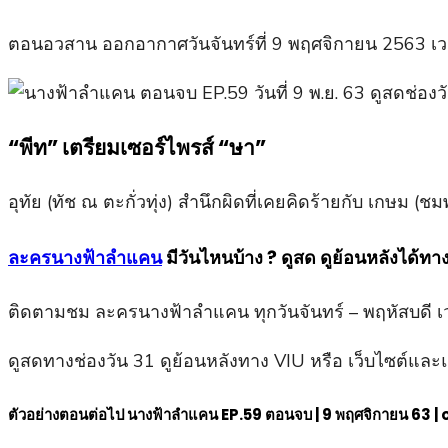
ตอนอวสาน ออกอากาศวันจันทร์ที่ 9 พฤศจิกายน 2563 เวล
“พีท” เตรียมเซอร์ไพรส์ “ษา”
อุทัย (ทัช ณ ตะกั่วทุ่ง) สำนึกผิดที่เคยคิดร้ายกับ เกษม (
ละครนางฟ้าลำแคน
มีวันไหนบ้าง ? ดูสด ดูย้อนหลังได้ทา
ติดตามชม ละครนางฟ้าลำแคน ทุกวันจันทร์ – พฤหัสบดี เ
ดูสดทางช่องวัน 31 ดูย้อนหลังทาง VIU หรือ เว็บไซต์แล
ตัวอย่างตอนต่อไป นางฟ้าลำแคน EP.59 ตอนจบ | 9 พฤศจิกายน 63 |