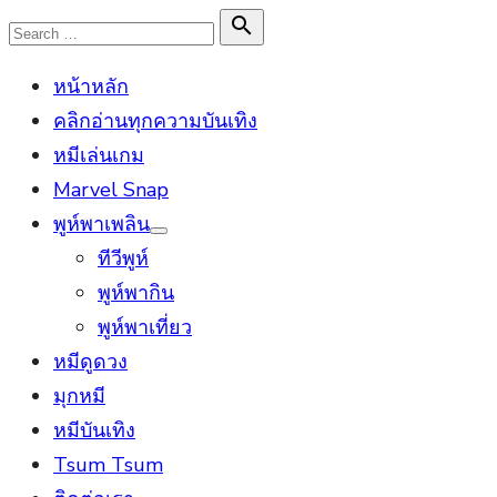
Skip
Search

Search
to
for:
หน้าหลัก
content
คลิกอ่านทุกความบันเทิง
หมีเล่นเกม
Marvel Snap
พูห์พาเพลิน
Show
ทีวีพูห์
sub
menu
พูห์พากิน
พูห์พาเที่ยว
หมีดูดวง
มุกหมี
หมีบันเทิง
Tsum Tsum