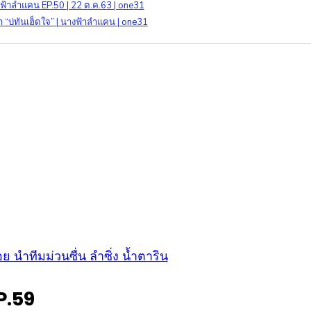
้าลำแคน EP.50 | 22 ต.ค.63 | one31
า “บ่ทันเฮ็ดใจ” | นางฟ้าลำแคน | one31
 นำทีมม่วนซื่น ลำซิ่ง น้ำตาริน
P.59