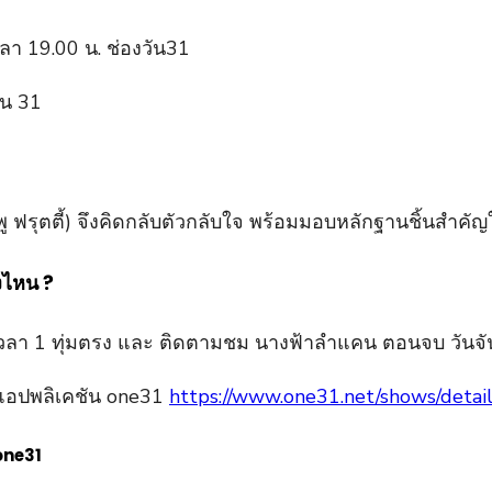
า 19.00 น. ช่องวัน31
ชมพู ฟรุตตี้) จึงคิดกลับตัวกลับใจ พร้อมมอบหลักฐานชิ้นสำคั
งไหน ?
วลา 1 ทุ่มตรง และ ติดตามชม นางฟ้าลำแคน ตอนจบ วันจัน
ะแอปพลิเคชัน one31
https://www.one31.net/shows/detai
 one31