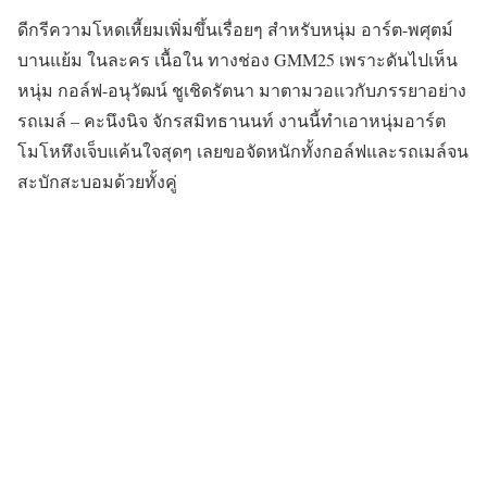
ดีกรีความโหดเหี้ยมเพิ่มขึ้นเรื่อยๆ สำหรับหนุ่ม อาร์ต-พศุตม์
บานแย้ม ในละคร เนื้อใน ทางช่อง GMM25 เพราะดันไปเห็น
หนุ่ม กอล์ฟ-อนุวัฒน์ ชูเชิดรัตนา มาตามวอแวกับภรรยาอย่าง
รถเมล์ – คะนึงนิจ จักรสมิทธานนท์ งานนี้ทำเอาหนุ่มอาร์ต
โมโหหึงเจ็บแค้นใจสุดๆ เลยขอจัดหนักทั้งกอล์ฟและรถเมล์จน
สะบักสะบอมด้วยทั้งคู่