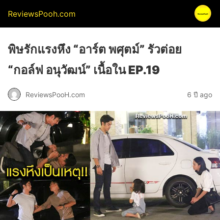
ReviewsPooh.com
พิษรักแรงหึง “อาร์ต พศุตม์” รัวต่อย
“กอล์ฟ อนุวัฒน์” เนื้อใน EP.19
ReviewsPooH.com
6 ปี ago