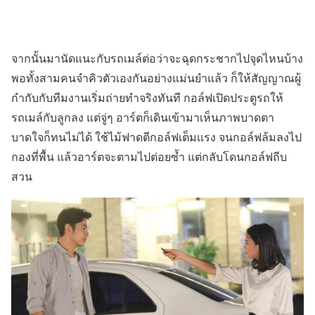
จากนั้นมานัดแนะกับรถเมล์ต่อว่าจะฉุดกระชากไปจุดไหนบ้าง
พอทั้งสามคนจำคิวตัวเองกันอย่างแม่นยำแล้ว ก็ให้สัญญาณผู้
กำกับกับทีมงานเริ่มถ่ายทำจริงทันที กอล์ฟเปิดประตูรถให้
รถเมล์กับลูกลง แต่จู่ๆ อาร์ตก็เดินเข้ามาเห็นภาพบาดตา
บาดใจก็ทนไม่ได้ ใช้ไม้ฟาดตีกอล์ฟเต็มแรง จนกอล์ฟล้มลงไป
กองที่พื้น แล้วอาร์ตจะตามไปต่อยซ้ำ แต่กลับโดนกอล์ฟถีบ
สวน