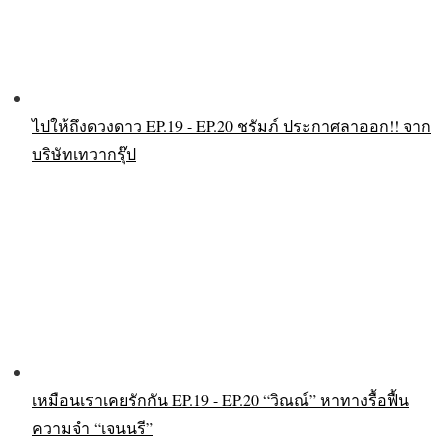
ไปให้ถึงดวงดาว EP.19 - EP.20 ชรัมภ์ ประกาศลาออก!! จาก
บริษัทเทวากรุ๊ป
เหมือนเราเคยรักกัน EP.19 - EP.20 “วิณณ์” หาทางรื้อฟื้น
ความจำ “เจนนรี”