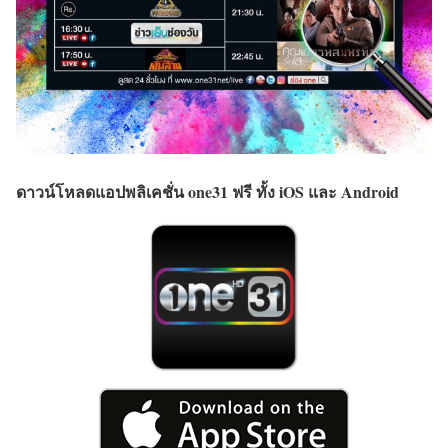
ดาวน์โหลดแอปพลิเคชั่น one31 ฟรี ทั้ง iOS และ Android