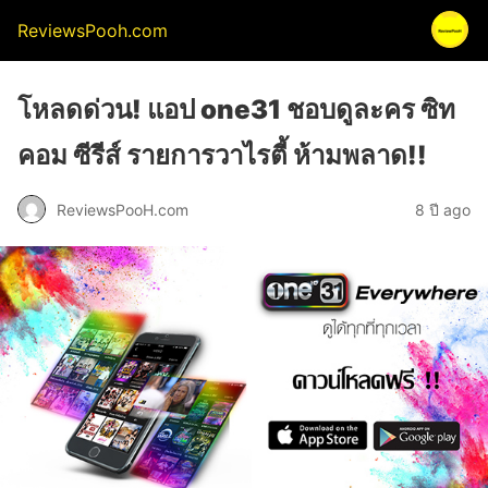
ReviewsPooh.com
โหลดด่วน! แอป one31 ชอบดูละคร ซิท
คอม ซีรีส์ รายการวาไรตี้ ห้ามพลาด!!
ReviewsPooH.com
8 ปี ago