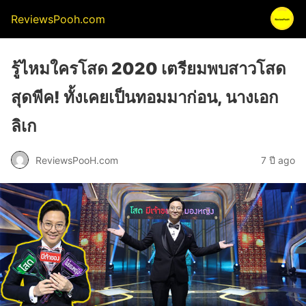
ReviewsPooh.com
รู้ไหมใครโสด 2020 เตรียมพบสาวโสด
สุดพีค! ทั้งเคยเป็นทอมมาก่อน, นางเอก
ลิเก
ReviewsPooH.com
7 ปี ago