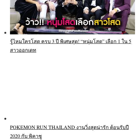
รู้ไหมใครโสด ครบ 3 ปี พิเศษสุด! “หนุ่มโสด” เลือก 1 ใน 5
สาวออกเดท
POKEMON RUN THAILAND งานวิ่งสุดน่ารัก ต้อนรับปี
2020 กับ พิคาชู