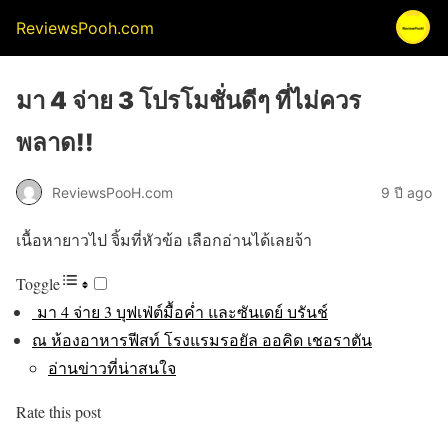
ReviewsPooh.com
มา 4 จ่าย 3 โปรโมชั่นดีๆ ที่ไม่ควร
พลาด!!
ReviewsPooH.com
9 ปี ago
เนื้อหายาวไป จิ้มที่หัวข้อ เลือกอ่านได้เลยจ้า
Toggle
มา 4 จ่าย 3 บุฟเฟ่ต์มื้อค่ำ และซันเดย์ บรันช์
ณ ห้องอาหารฟีสท์ โรงแรมรอยัล ออคิด เชอราตัน
อ่านข่าวที่น่าสนใจ
Rate this post