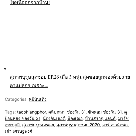
ใจหนีออกจากบ้าน!
สุภาพบุรุษสุดซอย EP.26 เมื่อ 3 หนุ่มสุดซอยถูกมองด้วยสาย
ตาแปลกๆ เพราะ...
Categories:
หมีบันเทิง
Tags:
taophiangphor
,
คลิปตลก
,
ช่องวัน 31
,
ซิทคอม ช่องวัน 31
,
ดู
ย้อนหลัง ช่องวัน 31
,
น้องอินเตอร์
,
น้องเฌอ
,
บ้านสราญแลนด์
,
มาร์ช
จุฑาวุฒิ
,
สุภาพบุรุษสุดซอย
,
สุภาพบุรุษสุดซอย 2020
,
อาร์ อาณัตพล
,
เต๋า เศรษฐพงศ์