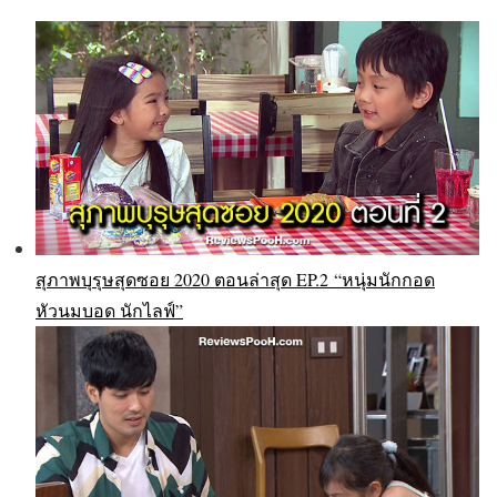
สุภาพบุรุษสุดซอย 2020 ตอนล่าสุด EP.2 “หนุ่มนักกอด
หัวนมบอด นักไลฟ์”