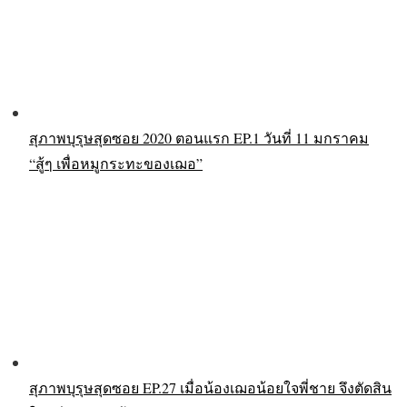
สุภาพบุรุษสุดซอย 2020 ตอนแรก EP.1 วันที่ 11 มกราคม
“สู้ๆ เพื่อหมูกระทะของเฌอ”
สุภาพบุรุษสุดซอย EP.27 เมื่อน้องเฌอน้อยใจพี่ชาย จึงตัดสิน