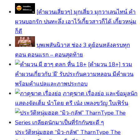
[คำผวนเสี่ยวๆ] มุกเสี่ยว มุกวาเลนไทน์ คำ
ผวนบอกรัก ปนทะลึ่ง เอาไว้เกี้ยวสาวก็ได้ เกี้ยวหนุ่ม
ก็ดี
บุพเพสันนิวาส ช่อง 3 ดูย้อนหลังครบทุก
ตอน ตอนแรก – ตอนสุดท้าย
[คําผวน 18+] รวม
คำผวนเกี่ยวกับ ‘ผี’ รับประกันความหลอน มีคำผวน
พร้อมคำแปลและภาพประกอบ
ภาตุฆาต เรื่องย่อ และข้อมูลนัก
แสดงจัดเต็ม นำโดย ตรี เน๋ง เพลงขวัญ ใบเฟิร์น
ประวัติหนุ่มฮอต “มิว-กลัฟ” TharnType The