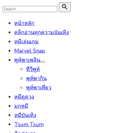
Skip
Search

Search
to
for:
หน้าหลัก
content
คลิกอ่านทุกความบันเทิง
หมีเล่นเกม
Marvel Snap
พูห์พาเพลิน
Show
ทีวีพูห์
sub
menu
พูห์พากิน
พูห์พาเที่ยว
หมีดูดวง
มุกหมี
หมีบันเทิง
Tsum Tsum