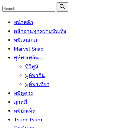
Skip
Search

Search
to
for:
หน้าหลัก
content
คลิกอ่านทุกความบันเทิง
หมีเล่นเกม
Marvel Snap
พูห์พาเพลิน
Show
ทีวีพูห์
sub
menu
พูห์พากิน
พูห์พาเที่ยว
หมีดูดวง
มุกหมี
หมีบันเทิง
Tsum Tsum