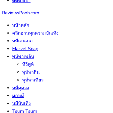
ติดต่อเรา
ReviewsPooh.com
หน้าหลัก
คลิกอ่านทุกความบันเทิง
หมีเล่นเกม
Marvel Snap
พูห์พาเพลิน
ทีวีพูห์
พูห์พากิน
พูห์พาเที่ยว
หมีดูดวง
มุกหมี
หมีบันเทิง
Tsum Tsum