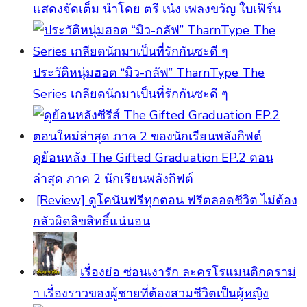
แสดงจัดเต็ม นำโดย ตรี เน๋ง เพลงขวัญ ใบเฟิร์น
ประวัติหนุ่มฮอต “มิว-กลัฟ” TharnType The
Series เกลียดนักมาเป็นที่รักกันซะดี ๆ
ดูย้อนหลัง The Gifted Graduation EP.2 ตอน
ล่าสุด ภาค 2 นักเรียนพลังกิฟต์
[Review] ดูโคนันฟรีทุกตอน ฟรีตลอดชีวิต ไม่ต้อง
กลัวผิดลิขสิทธิ์แน่นอน
เรื่องย่อ ซ่อนเงารัก ละครโรแมนติกดราม่
า เรื่องราวของผู้ชายที่ต้องสวมชีวิตเป็นผู้หญิง