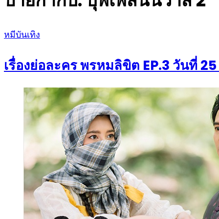
ป้ายกำกับ:
บุพเพสันนิวาส 2
Posted
หมีบันเทิง
on
เรื่องย่อละคร พรหมลิขิต EP.3 วันที่ 