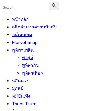
Skip
Search

Search
to
for:
หน้าหลัก
content
คลิกอ่านทุกความบันเทิง
หมีเล่นเกม
Marvel Snap
พูห์พาเพลิน
Show
ทีวีพูห์
sub
menu
พูห์พากิน
พูห์พาเที่ยว
หมีดูดวง
มุกหมี
หมีบันเทิง
Tsum Tsum