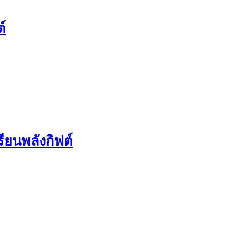
์
ียนพลังกิฟต์