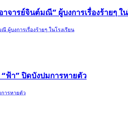
จารย์จินต์มณี” ผู้บงการเรื่องร้ายๆ ใ
! “ฟ้า” ปิดบังปมการหายตัว