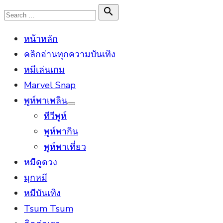
Skip
Search

Search
to
for:
หน้าหลัก
content
คลิกอ่านทุกความบันเทิง
หมีเล่นเกม
Marvel Snap
พูห์พาเพลิน
Show
ทีวีพูห์
sub
menu
พูห์พากิน
พูห์พาเที่ยว
หมีดูดวง
มุกหมี
หมีบันเทิง
Tsum Tsum