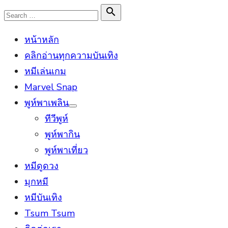
Skip
Search

Search
to
for:
หน้าหลัก
content
คลิกอ่านทุกความบันเทิง
หมีเล่นเกม
Marvel Snap
พูห์พาเพลิน
Show
ทีวีพูห์
sub
menu
พูห์พากิน
พูห์พาเที่ยว
หมีดูดวง
มุกหมี
หมีบันเทิง
Tsum Tsum