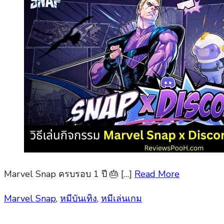
Marvel Snap ครบรอบ 1 ปี 🎂 […]
Read More
Posted
Marvel Snap
,
หมีบันเทิง
,
หมีเล่นเกม
on