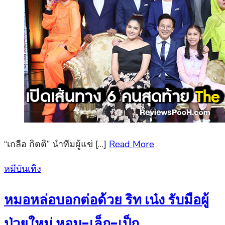
“เกลือ กิตติ” นำทีมผู้แข่ […]
Read More
Posted
หมีบันเทิง
on
หมอหล่อบอกต่อด้วย ริท เน๋ง รับมือผู้
ป่วยใหม่ หอม-เล็ก-เป็ก