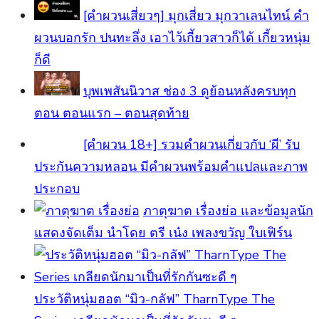
[คำผวนเสี่ยวๆ] มุกเสี่ยว มุกวาเลนไทน์ คำ
ผวนบอกรัก ปนทะลึ่ง เอาไว้เกี้ยวสาวก็ได้ เกี้ยวหนุ่ม
ก็ดี
บุพเพสันนิวาส ช่อง 3 ดูย้อนหลังครบทุก
ตอน ตอนแรก – ตอนสุดท้าย
[คําผวน 18+] รวมคำผวนเกี่ยวกับ ‘ผี’ รับ
ประกันความหลอน มีคำผวนพร้อมคำแปลและภาพ
ประกอบ
ภาตุฆาต เรื่องย่อ และข้อมูลนัก
แสดงจัดเต็ม นำโดย ตรี เน๋ง เพลงขวัญ ใบเฟิร์น
ประวัติหนุ่มฮอต “มิว-กลัฟ” TharnType The