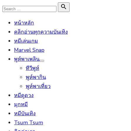
Skip
Search

Search
to
for:
หน้าหลัก
content
คลิกอ่านทุกความบันเทิง
หมีเล่นเกม
Marvel Snap
พูห์พาเพลิน
Show
ทีวีพูห์
sub
menu
พูห์พากิน
พูห์พาเที่ยว
หมีดูดวง
มุกหมี
หมีบันเทิง
Tsum Tsum