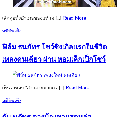
เลิกคุยทั้งอำเภอของแท้ เจ […]
Read More
Posted
หมีบันเทิง
on
ฟิล์ม ธนภัทร โชว์ซิงเกิลแรกในชีวิต
เพลงคนเดียว ผ่าน หอมเล็กเป็กโชว์
เห็นว่าชอบ “สาวอายุมากกว่ […]
Read More
Posted
หมีบันเทิง
on
กัน นภัทร ควงน้องชายสุดหล่อ