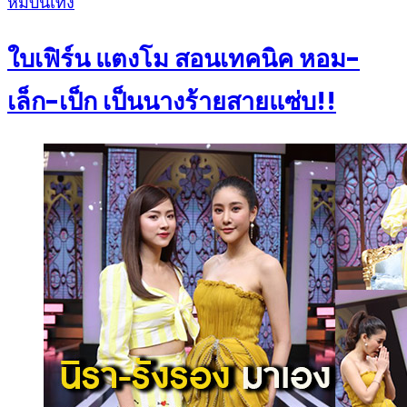
Posted
หมีบันเทิง
on
ใบเฟิร์น แตงโม สอนเทคนิค หอม-
เล็ก-เป็ก เป็นนางร้ายสายแซ่บ!!