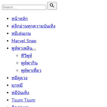
Skip
Search

Search
to
for:
หน้าหลัก
content
คลิกอ่านทุกความบันเทิง
หมีเล่นเกม
Marvel Snap
พูห์พาเพลิน
Show
ทีวีพูห์
sub
menu
พูห์พากิน
พูห์พาเที่ยว
หมีดูดวง
มุกหมี
หมีบันเทิง
Tsum Tsum