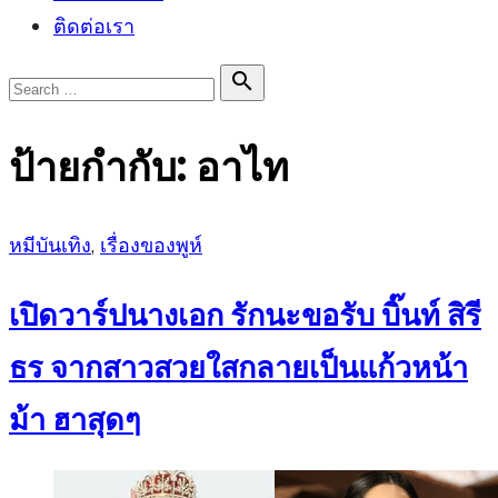
ติดต่อเรา
Search

Search
for:
ป้ายกำกับ:
อาไท
Posted
หมีบันเทิง
,
เรื่องของพูห์
on
เปิดวาร์ปนางเอก รักนะขอรับ บิ๊นท์ สิรี
ธร จากสาวสวยใสกลายเป็นแก้วหน้า
ม้า ฮาสุดๆ