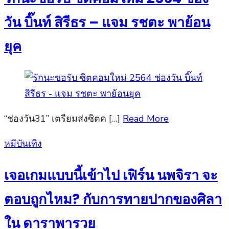
วัน บิ๊นท์ สิรีธร – แจม รชตะ พาย้อน
ยุค
“ช่องวัน31” เตรียมส่งซิตค […]
Read More
Posted
หมีบันเทิง
on
เจอเกมแบบนี้เข้าไป เฟิร์น นพจิรา จะ
ตอบถูกไหม? กับการทายปากของศิลา
ใน ดาราพารวย