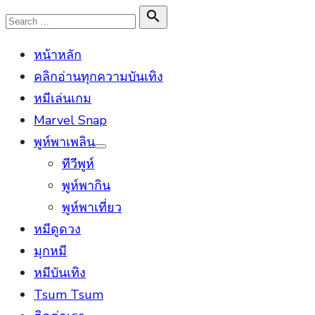
Skip
Search

Search
to
for:
หน้าหลัก
content
คลิกอ่านทุกความบันเทิง
หมีเล่นเกม
Marvel Snap
พูห์พาเพลิน
Show
ทีวีพูห์
sub
menu
พูห์พากิน
พูห์พาเที่ยว
หมีดูดวง
มุกหมี
หมีบันเทิง
Tsum Tsum