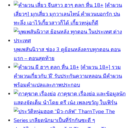
[คำผวน
เสี่ยวๆ] มุกเสี่ยว มุกวาเลนไทน์ คำผวนบอกรัก ปน
ทะลึ่ง เอาไว้เกี้ยวสาวก็ได้ เกี้ยวหนุ่มก็ดี
บุพเพสันนิวาส ช่อง 3 ดูย้อนหลังครบทุกตอน ตอน
แรก – ตอนสุดท้าย
[คําผวน 18+] รวม
คำผวนเกี่ยวกับ ‘ผี’ รับประกันความหลอน มีคำผวน
พร้อมคำแปลและภาพประกอบ
ภาตุฆาต เรื่องย่อ และข้อมูลนัก
แสดงจัดเต็ม นำโดย ตรี เน๋ง เพลงขวัญ ใบเฟิร์น