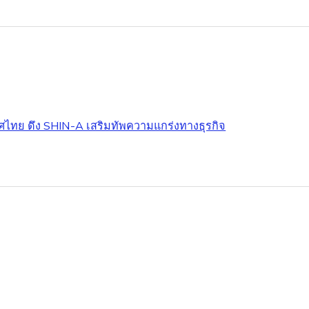
ศไทย ดึง SHIN-A เสริมทัพความแกร่งทางธุรกิจ