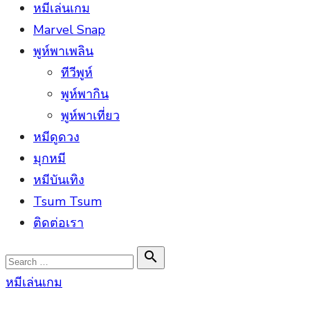
หมีเล่นเกม
Marvel Snap
พูห์พาเพลิน
ทีวีพูห์
พูห์พากิน
พูห์พาเที่ยว
หมีดูดวง
มุกหมี
หมีบันเทิง
Tsum Tsum
ติดต่อเรา
Search

Search
for:
หมีเล่นเกม