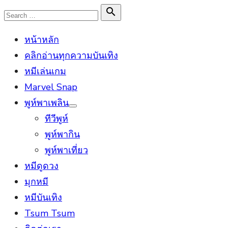
Skip
Search

Search
to
for:
หน้าหลัก
content
คลิกอ่านทุกความบันเทิง
หมีเล่นเกม
Marvel Snap
พูห์พาเพลิน
Show
ทีวีพูห์
sub
menu
พูห์พากิน
พูห์พาเที่ยว
หมีดูดวง
มุกหมี
หมีบันเทิง
Tsum Tsum