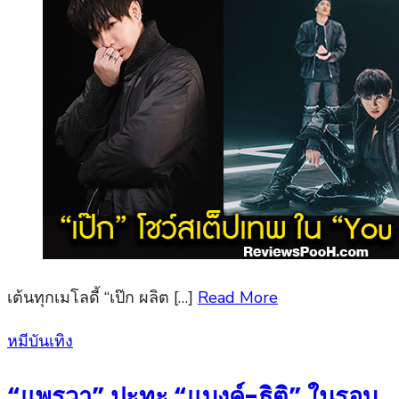
เต้นทุกเมโลดี้ “เป๊ก ผลิต […]
Read More
Posted
หมีบันเทิง
on
“แพรวา” ปะทะ “แบงค์-ธิติ” ในรอบ