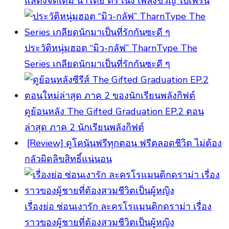
แสดงจัดเต็ม นำโดย ตรี เน๋ง เพลงขวัญ ใบเฟิร์น
ประวัติหนุ่มฮอต “มิว-กลัฟ” TharnType The
Series เกลียดนักมาเป็นที่รักกันซะดี ๆ
ดูย้อนหลัง The Gifted Graduation EP.2 ตอน
ล่าสุด ภาค 2 นักเรียนพลังกิฟต์
[Review] ดูโคนันฟรีทุกตอน ฟรีตลอดชีวิต ไม่ต้อง
กลัวผิดลิขสิทธิ์แน่นอน
เรื่องย่อ ซ่อนเงารัก ละครโรแมนติกดราม่า เรื่อง
ราวของผู้ชายที่ต้องสวมชีวิตเป็นผู้หญิง