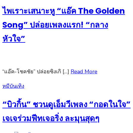
on
ไพเราะเสนาะหู “แอ๊ค The Golden
Song” ปล่อยเพลงแรก! “กลาง
หัวใจ”
“แอ๊ค-โชคชัย” ปล่อยซิงเกิ […]
Read More
Posted
หมีบันเทิง
on
“บิวกิ้น” ชวนดูเอ็มวีเพลง “กอดในใจ”
เจเจร่วมฟีทเจอริ่ง ละมุนสุดๆ