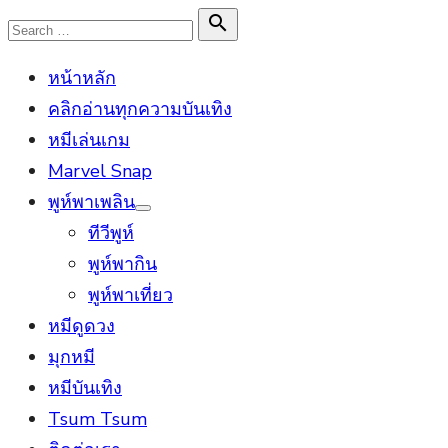
Skip
Search

Search
to
for:
หน้าหลัก
content
คลิกอ่านทุกความบันเทิง
หมีเล่นเกม
Marvel Snap
พูห์พาเพลิน
Show
ทีวีพูห์
sub
menu
พูห์พากิน
พูห์พาเที่ยว
หมีดูดวง
มุกหมี
หมีบันเทิง
Tsum Tsum