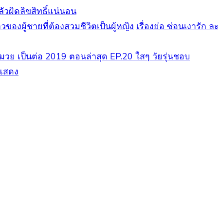
ัวผิดลิขสิทธิ์แน่นอน
เรื่องย่อ ซ่อนเงารัก 
หมวย เป็นต่อ 2019 ตอนล่าสุด EP.20 ใสๆ วัยรุ่นชอบ
กแสดง