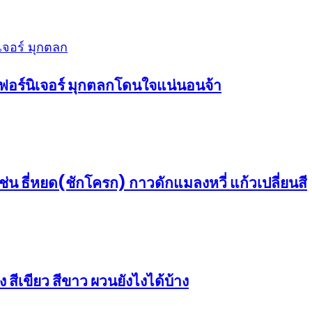
เฟอร์นิเจอร์ มุกตลกโดนใจแน่นอนจ้า
่น ธี่หยด(ชักโครก) กาวดักแมลงหวี่ แก้วเปลี่ยนสี
 สีเขียว สีขาว ผวนยังไงได้บ้าง