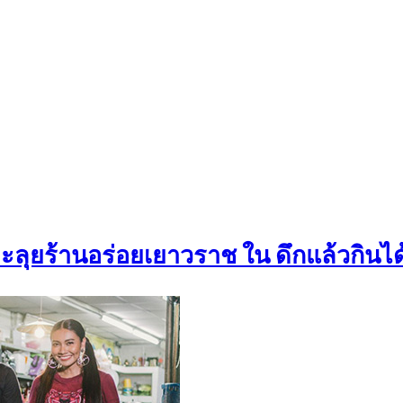
ะลุยร้านอร่อยเยาวราช ใน ดึกแล้วกินได