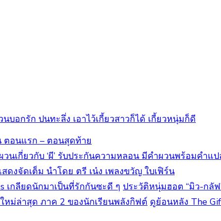
บอกรัก ปนทะลึ่ง เอาไว้เกี้ยวสาวก็ได้ เกี้ยวหนุ่มก็ดี
อน ตอนแรก – ตอนสุดท้าย
ผวนเกี่ยวกับ ‘ผี’ รับประกันความหลอน มีคำผวนพร้อมค
แสดงจัดเต็ม นำโดย ตรี เน๋ง เพลงขวัญ ใบเฟิร์น
ประวัติหนุ่มฮอต “มิว-กลั
ดูย้อนหลัง The Gi