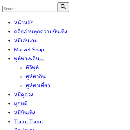
Skip
Search

Search
to
for:
หน้าหลัก
content
คลิกอ่านทุกความบันเทิง
หมีเล่นเกม
Marvel Snap
พูห์พาเพลิน
Show
ทีวีพูห์
sub
menu
พูห์พากิน
พูห์พาเที่ยว
หมีดูดวง
มุกหมี
หมีบันเทิง
Tsum Tsum