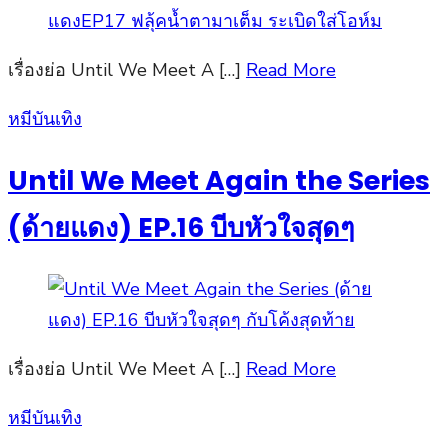
เรื่องย่อ Until We Meet A […]
Read More
Posted
หมีบันเทิง
on
Until We Meet Again the Series
(ด้ายแดง) EP.16 บีบหัวใจสุดๆ
เรื่องย่อ Until We Meet A […]
Read More
Posted
หมีบันเทิง
on