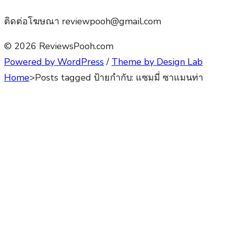
ติดต่อโฆษณา reviewpooh@gmail.com
© 2026 ReviewsPooh.com
Powered by WordPress
/
Theme by Design Lab
Home
>
Posts tagged
ป้ายกำกับ:
แซมมี่ ซาแมนท่า