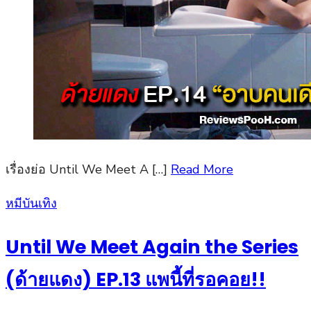
เรื่องย่อ Until We Meet A […]
Read More
Posted
หมีบันเทิง
on
Until We Meet Again the Series
(ด้ายแดง) EP.13 แพนี้ที่รอคอย!!