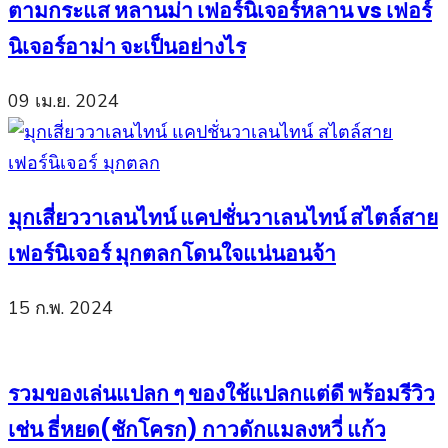
ตามกระแส หลานม่า เฟอร์นิเจอร์หลาน vs เฟอร์
นิเจอร์อาม่า จะเป็นอย่างไร
09 เม.ย. 2024
มุกเสี่ยววาเลนไทน์ แคปชั่นวาเลนไทน์ สไตล์สาย
เฟอร์นิเจอร์ มุกตลกโดนใจแน่นอนจ้า
15 ก.พ. 2024
รวมของเล่นแปลก ๆ ของใช้แปลกแต่ดี พร้อมรีวิว
เช่น ธี่หยด(ชักโครก) กาวดักแมลงหวี่ แก้ว