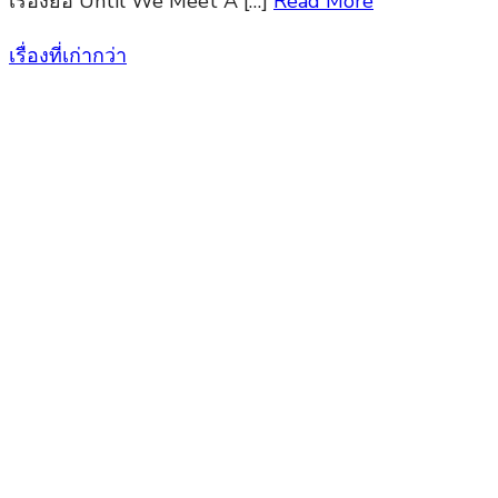
เรื่องย่อ Until We Meet A […]
Read More
เรื่องที่เก่ากว่า
แนะแนว
เรื่อง