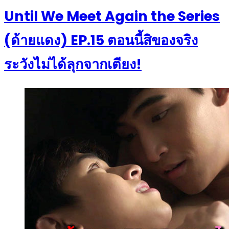
Until We Meet Again the Series
(ด้ายแดง) EP.15 ตอนนี้สิของจริง
ระวังไม่ได้ลุกจากเตียง!