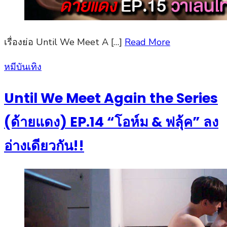
เรื่องย่อ Until We Meet A […]
Read More
Posted
หมีบันเทิง
on
Until We Meet Again the Series
(ด้ายแดง) EP.14 “โอห์ม & ฟลุ้ค” ลง
อ่างเดียวกัน!!