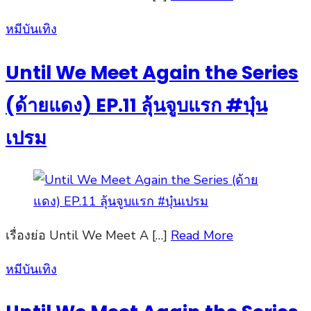
Posted
หมีบันเทิง
on
Until We Meet Again the Series
(ด้ายแดง) EP.11 ลุ้นจูบแรก #บุ๋น
เปรม
เรื่องย่อ Until We Meet A […]
Read More
Posted
หมีบันเทิง
on