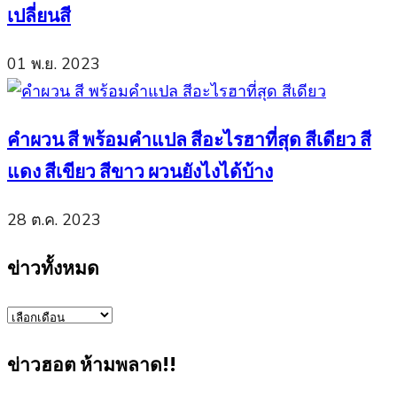
เปลี่ยนสี
01 พ.ย. 2023
คำผวน สี พร้อมคำแปล สีอะไรฮาที่สุด สีเดียว สี
แดง สีเขียว สีขาว ผวนยังไงได้บ้าง
28 ต.ค. 2023
ข่าวทั้งหมด
ข่าว
ทั้งหมด
ข่าวฮอต ห้ามพลาด!!