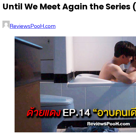
Until We Meet Again the Series (ด้
Posted
Author
ReviewsPooH.com
on