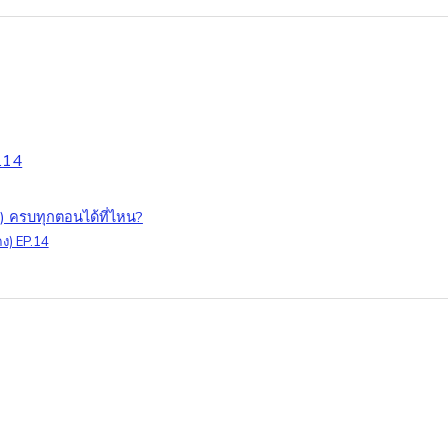
P.14
ง) ครบทุกตอนได้ที่ไหน?
ดง) EP.14