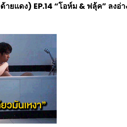
ายแดง) EP.14 “โอห์ม & ฟลุ้ค” ลงอ่าง