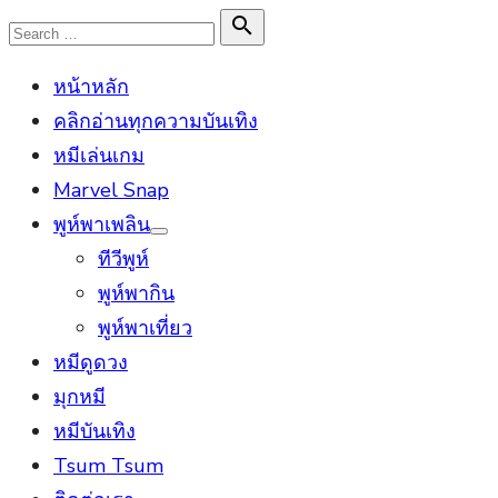
Skip
Search

Search
to
for:
หน้าหลัก
content
คลิกอ่านทุกความบันเทิง
หมีเล่นเกม
Marvel Snap
พูห์พาเพลิน
Show
ทีวีพูห์
sub
menu
พูห์พากิน
พูห์พาเที่ยว
หมีดูดวง
มุกหมี
หมีบันเทิง
Tsum Tsum