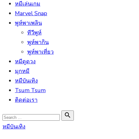
หมีเล่นเกม
Marvel Snap
พูห์พาเพลิน
ทีวีพูห์
พูห์พากิน
พูห์พาเที่ยว
หมีดูดวง
มุกหมี
หมีบันเทิง
Tsum Tsum
ติดต่อเรา
Search

Search
for:
หมีบันเทิง