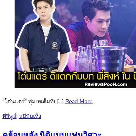
“โต๋นแตร์” ทุ่มเทเต็มที่เ […]
Read More
Posted
ทีวีพูห์
,
หมีบันเทิง
on
ดูย้อนหลัง นิติแมนแฟนวิศวะ