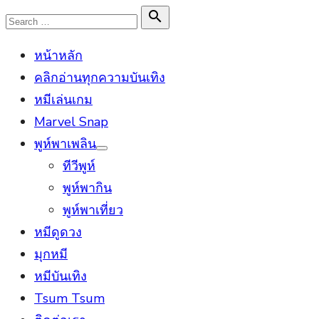
Skip
Search

Search
to
for:
หน้าหลัก
content
คลิกอ่านทุกความบันเทิง
หมีเล่นเกม
Marvel Snap
พูห์พาเพลิน
Show
ทีวีพูห์
sub
menu
พูห์พากิน
พูห์พาเที่ยว
หมีดูดวง
มุกหมี
หมีบันเทิง
Tsum Tsum