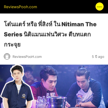
ReviewsPooh.com
โต๋นแตร์ หรือ พี่สิงห์ ใน Nitiman The
Series นิติแมนแฟนวิศวะ ตีบทแตก
กระจุย
ReviewsPooH.com
5 ปี ago