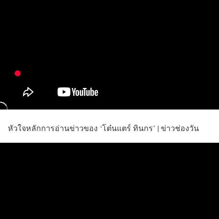
หัวใจหลักการอ่านข่าวของ ‘โต๋นแตร์ ทินกร’ | ข่าวช่องวัน