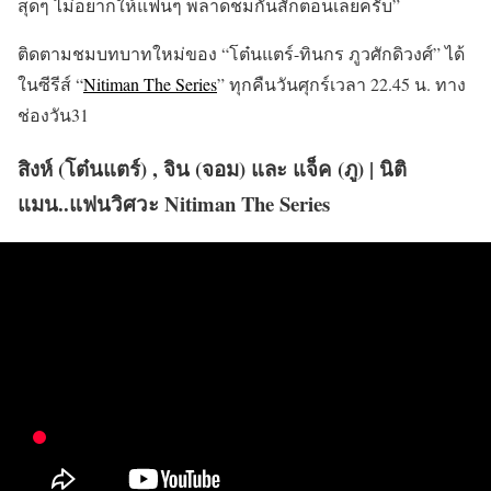
สุดๆ ไม่อยากให้แฟนๆ พลาดชมกันสักตอนเลยครับ”
ติดตามชมบทบาทใหม่ของ “โต๋นแตร์-ทินกร ภูวศักดิวงศ์” ได้
ในซีรีส์ “
Nitiman The Series
” ทุกคืนวันศุกร์เวลา 22.45 น. ทาง
ช่องวัน31
สิงห์ (โต๋นแตร์) , จิน (จอม) และ แจ็ค (ภู) | นิติ
แมน..แฟนวิศวะ Nitiman The Series