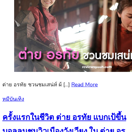
ต่าย อรทัย ชวนชมเสน่ห์ ผ้ […]
Read More
Posted
หมีบันเทิง
on
ครั้งแรกในชีวิต ต่าย อรทัย แบกเป้ขึ้น
บอลลูนชมวิวเมืองวังเวียง ใน ต่าย อร