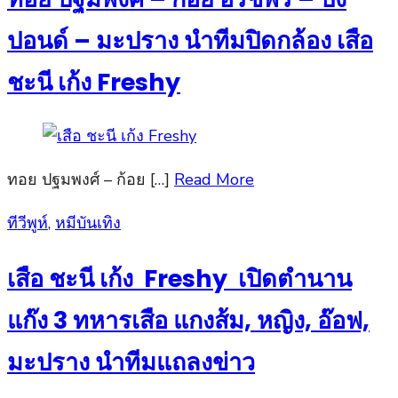
ปอนด์ – มะปราง นำทีมปิดกล้อง เสือ
ชะนี เก้ง Freshy
ทอย ปฐมพงศ์ – ก้อย […]
Read More
Posted
ทีวีพูห์
,
หมีบันเทิง
on
เสือ ชะนี เก้ง Freshy เปิดตำนาน
แก๊ง 3 ทหารเสือ แกงส้ม, หญิง, อ๊อฟ,
มะปราง นำทีมแถลงข่าว