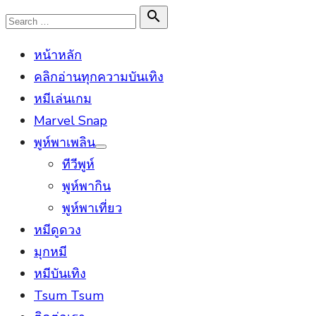
Skip
Search

Search
to
for:
หน้าหลัก
content
คลิกอ่านทุกความบันเทิง
หมีเล่นเกม
Marvel Snap
พูห์พาเพลิน
Show
ทีวีพูห์
sub
menu
พูห์พากิน
พูห์พาเที่ยว
หมีดูดวง
มุกหมี
หมีบันเทิง
Tsum Tsum