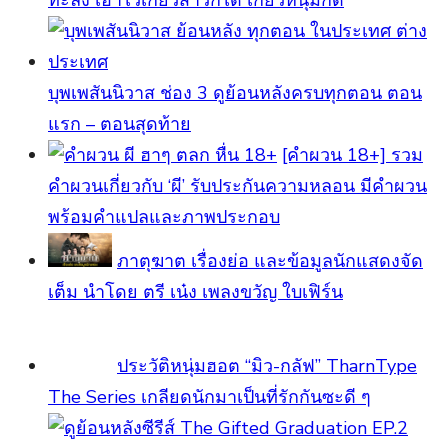
ทะลึ่ง เอาไว้เกี้ยวสาวก็ได้ เกี้ยวหนุ่มก็ดี
บุพเพสันนิวาส ช่อง 3 ดูย้อนหลังครบทุกตอน ตอน
แรก – ตอนสุดท้าย
[คําผวน 18+] รวม
คำผวนเกี่ยวกับ ‘ผี’ รับประกันความหลอน มีคำผวน
พร้อมคำแปลและภาพประกอบ
ภาตุฆาต เรื่องย่อ และข้อมูลนักแสดงจัด
เต็ม นำโดย ตรี เน๋ง เพลงขวัญ ใบเฟิร์น
ประวัติหนุ่มฮอต “มิว-กลัฟ” TharnType
The Series เกลียดนักมาเป็นที่รักกันซะดี ๆ