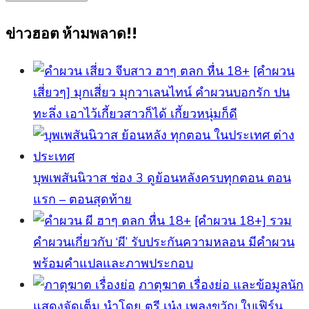
ทั้งหมด
ข่าวฮอต ห้ามพลาด!!
[คำผวน
เสี่ยวๆ] มุกเสี่ยว มุกวาเลนไทน์ คำผวนบอกรัก ปน
ทะลึ่ง เอาไว้เกี้ยวสาวก็ได้ เกี้ยวหนุ่มก็ดี
บุพเพสันนิวาส ช่อง 3 ดูย้อนหลังครบทุกตอน ตอน
แรก – ตอนสุดท้าย
[คําผวน 18+] รวม
คำผวนเกี่ยวกับ ‘ผี’ รับประกันความหลอน มีคำผวน
พร้อมคำแปลและภาพประกอบ
ภาตุฆาต เรื่องย่อ และข้อมูลนัก
แสดงจัดเต็ม นำโดย ตรี เน๋ง เพลงขวัญ ใบเฟิร์น