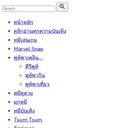
Skip
Search

Search
to
for:
หน้าหลัก
content
คลิกอ่านทุกความบันเทิง
หมีเล่นเกม
Marvel Snap
พูห์พาเพลิน
Show
ทีวีพูห์
sub
menu
พูห์พากิน
พูห์พาเที่ยว
หมีดูดวง
มุกหมี
หมีบันเทิง
Tsum Tsum