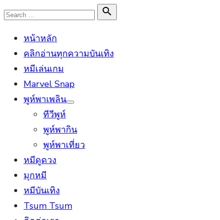
Skip
Search

Search
to
for:
หน้าหลัก
content
คลิกอ่านทุกความบันเทิง
หมีเล่นเกม
Marvel Snap
พูห์พาเพลิน
Show
ทีวีพูห์
sub
menu
พูห์พากิน
พูห์พาเที่ยว
หมีดูดวง
มุกหมี
หมีบันเทิง
Tsum Tsum