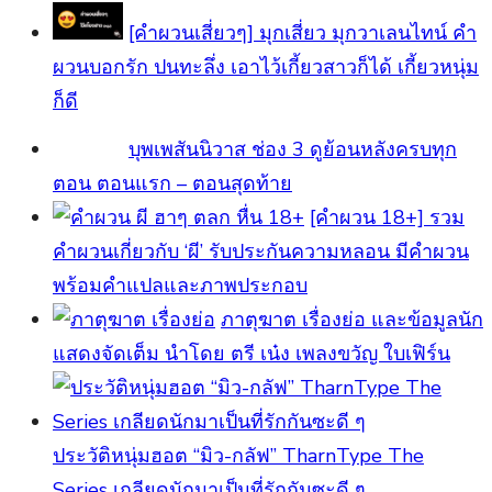
[คำผวนเสี่ยวๆ] มุกเสี่ยว มุกวาเลนไทน์ คำ
ผวนบอกรัก ปนทะลึ่ง เอาไว้เกี้ยวสาวก็ได้ เกี้ยวหนุ่ม
ก็ดี
บุพเพสันนิวาส ช่อง 3 ดูย้อนหลังครบทุก
ตอน ตอนแรก – ตอนสุดท้าย
[คําผวน 18+] รวม
คำผวนเกี่ยวกับ ‘ผี’ รับประกันความหลอน มีคำผวน
พร้อมคำแปลและภาพประกอบ
ภาตุฆาต เรื่องย่อ และข้อมูลนัก
แสดงจัดเต็ม นำโดย ตรี เน๋ง เพลงขวัญ ใบเฟิร์น
ประวัติหนุ่มฮอต “มิว-กลัฟ” TharnType The
Series เกลียดนักมาเป็นที่รักกันซะดี ๆ