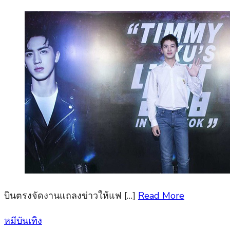
บินตรงจัดงานแถลงข่าวให้แฟ […]
Read More
Posted
หมีบันเทิง