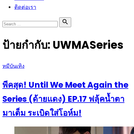
ติดต่อเรา
Search

Search
for:
ป้ายกำกับ:
UWMASeries
Posted
หมีบันเทิง
on
พีคสุด! Until We Meet Again the
Series (ด้ายแดง) EP.17 ฟลุ้คน้ำตา
มาเต็ม ระเบิดใส่โอห์ม!