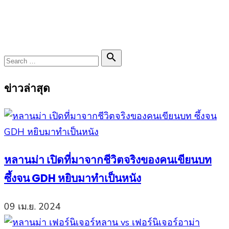
Search

Search
for:
ข่าวล่าสุด
หลานม่า เปิดที่มาจากชีวิตจริงของคนเขียนบท
ซึ้งจน GDH หยิบมาทำเป็นหนัง
09 เม.ย. 2024