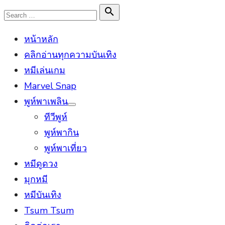
Skip
Search

Search
to
for:
หน้าหลัก
content
คลิกอ่านทุกความบันเทิง
หมีเล่นเกม
Marvel Snap
พูห์พาเพลิน
Show
ทีวีพูห์
sub
menu
พูห์พากิน
พูห์พาเที่ยว
หมีดูดวง
มุกหมี
หมีบันเทิง
Tsum Tsum