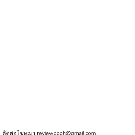
ติดต่อโฆษณา reviewpooh@gmail.com