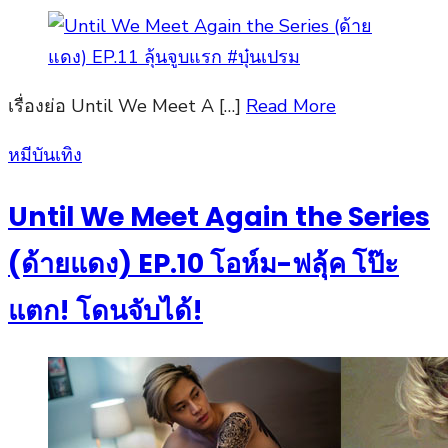
เรื่องย่อ Until We Meet A […]
Read More
Posted
หมีบันเทิง
on
Until We Meet Again the Series
(ด้ายแดง) EP.10 โอห์ม-ฟลุ้ค โป๊ะ
แตก! โดนจับได้!