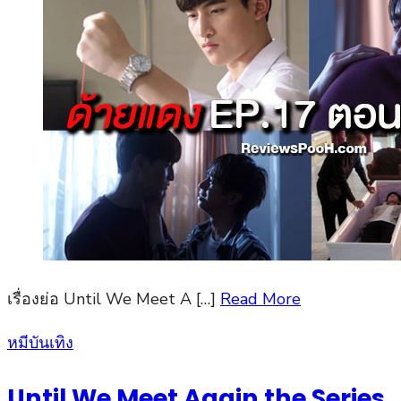
เรื่องย่อ Until We Meet A […]
Read More
Posted
หมีบันเทิง
on
Until We Meet Again the Series