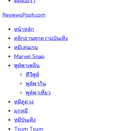
ติดต่อเรา
ReviewsPooh.com
หน้าหลัก
คลิกอ่านทุกความบันเทิง
หมีเล่นเกม
Marvel Snap
พูห์พาเพลิน
ทีวีพูห์
พูห์พากิน
พูห์พาเที่ยว
หมีดูดวง
มุกหมี
หมีบันเทิง
Tsum Tsum