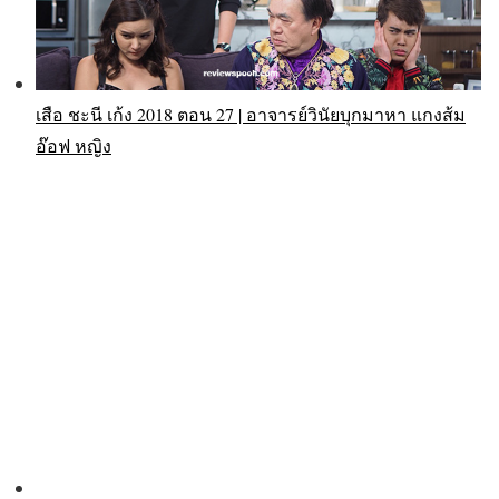
เสือ ชะนี เก้ง 2018 ตอน 27 | อาจารย์วินัยบุกมาหา แกงส้ม
อ๊อฟ หญิง