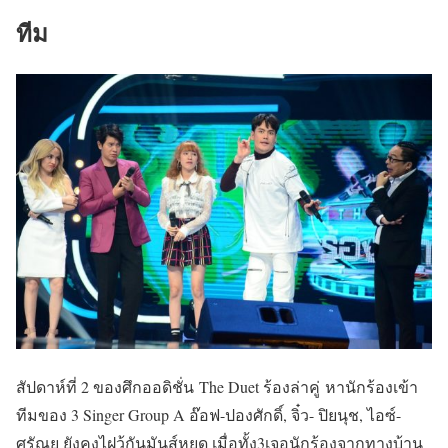
ทีม
สัปดาห์ที่ 2 ของศึกออดิชั่น The Duet ร้องล่าคู่ หานักร้องเข้า
ทีมของ 3 Singer Group A อ๊อฟ-ปองศักดิ์, จิ๋ว- ปิยนุช, ไอซ์-
ศรัณยู ยังคงไฝว้กันมันส์หยด เมื่อทั้ง3เจอนักร้องจากทางบ้าน