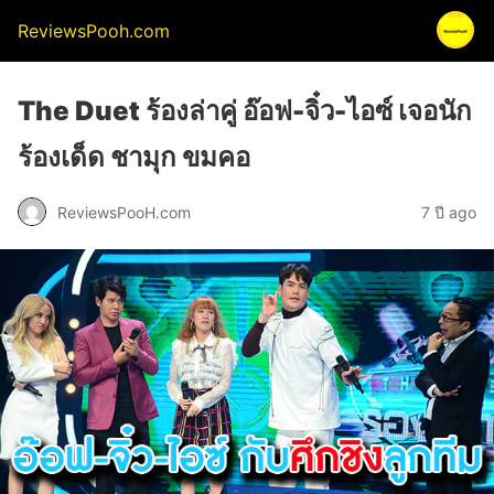
ReviewsPooh.com
The Duet ร้องล่าคู่ อ๊อฟ-จิ๋ว-ไอซ์ เจอนัก
ร้องเด็ด ชามุก ขมคอ
ReviewsPooH.com
7 ปี ago