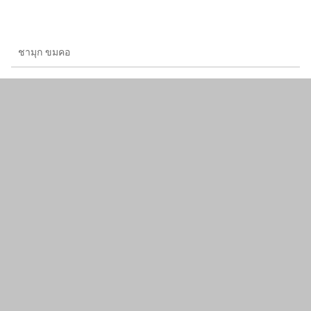
ชามุก ขมคอ