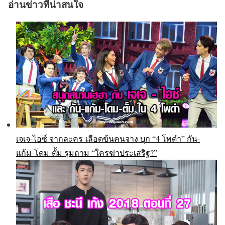
อ่านข่าวที่น่าสนใจ
เจเจ-ไอซ์ จากละคร เลือดข้นคนจาง บุก “4 โพดำ” กัน-
แก้ม-โดม-ตั้ม รุมถาม “ใครฆ่าประเสริฐ?”