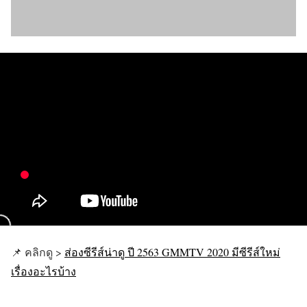
📌 คลิกดู >
ส่องซีรีส์น่าดู ปี 2563 GMMTV 2020 มีซีรีส์ใหม่
เรื่องอะไรบ้าง