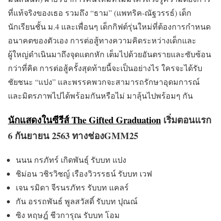
ที่แท้จริงของเธอ รวมถึง “ธาม” (แพทริค-ณัฐวรรธ์) เด็ก
นักเรียนชั้น ม.4 และเพื่อนๆ เด็กกิฟต์รุ่นใหม่ที่ต้องการกำหนด
อนาคตของตัวเอง การต่อสู้ทางความคิดระหว่างเด็กและ
ผู้ใหญ่ดำเนินมาถึงจุดแตกหัก เต็มไปด้วยอันตรายและซับซ้อน
กว่าที่คิด การต่อสู้ครั้งสุดท้ายนี้จะเป็นอย่างไร ใครจะได้รับ
ชัยชนะ “แปง” และพรรคพวกจะสามารถรักษาอุดมการณ์
และมิตรภาพไปได้พร้อมกันหรือไม่ มาลุ้นไปพร้อมๆ กัน
นักแสดงในซีรีส์ The Gifted Graduation
เริ่มตอนแรก
6 กันยายน 2563 ทางช่องGMM25
นนน กรภัทร์ เกิดพันธุ์ รับบท แปง
ชิม่อน วชิรวิชญ์ เรืองวิวรรธน์ รับบท เวฟ
เจน รมิดา จีรนรภัทร รับบท แคลร์
กัน อรรถพันธ์ พูลสวัสดิ์ รับบท ปุณณ์
ซิง หฤษฎ์ ชีวการุณ รับบท โอม