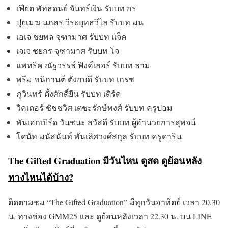
เฟียต พัทธดนย์ จันทร์เงิน รับบท กร
ปุยเมฆ นภสร วีระยุทธวิไล รับบท มน
เอเจ ชยพล จุฑามาศ รับบท แจ็ค
เจเจ ชยกร จุฑามาศ รับบท โจ
แพทริค ณัฐวรรธ์ ฟิงค์เลอร์ รับบท ธาม
พรีม ชนิกานต์ ตังกบดี รับบท เกรซ
ภูวินทร์ ตั้งศักดิ์ยืน รับบท เติร์ด
วิคเตอร์ ชัชชวิศ เตชะรักษ์พงศ์ รับบท ครูปอม
พันเอกเบิร์ด วันชนะ สวัสดี รับบท ผู้อำนวยการสุพจน์
โดนัท มนัสนันท์ พันเลิศวงศ์สกุล รับบท ครูดาริน
The Gifted Graduation มีวันไหน ดูสด ดูย้อนหลัง
ทางไหนได้บ้าง?
ติดตามชม “The Gifted Graduation” มีทุกวันอาทิตย์ เวลา 20.30
น. ทางช่อง GMM25 และ ดูย้อนหลังเวลา 22.30 น. บน LINE