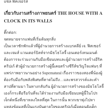
แซล พิคเจอร์ส
เกี่ยวกับงานสร้างภาพยนตร์ THE HOUSE WITH A
CLOCK IN ITS WALLS
ติ๊กต่อก:
จดหมายจากแฟนที่เริ่มต้นทุกสิ่ง
เป็นเวลาซักพักแล้วที่ผู้อำนวยการสร้างแบรดลีย์ เจ. ฟิสเชอร์
และเจมส์ แวนเดอร์บิลท์จากมิธโธโลจี้ เอนเตอร์เทนเมนต์
ต้องการจะร่วมงานกับมือเขียนบทและผู้อำนวยการสร้างอีริค
คริปเก้ ตัวผู้อำนวยการสร้างผู้นี้เคยสร้างซีรีส์ขวัญใจแฟนๆ ที่
แพร่ภาพยาวนานอย่าง Supernatural เรื่องราวของสองพี่น้องผู้
ต้องรับมือกับพลังพิเศษที่คาดไม่ถึง…และพรสวรรค์และคำ
สาปที่ตามมา ในทางกลับกัน ผู้อำนวยการสร้างของมิธโธโลจี้
เองก็กระตือรือร้นที่จะได้ร่วมงานกับมือเขียนบทผู้นี้ในโปร
เจ็กต์หนึ่งที่เขาหลงใหลที่สุด ในการนั้น พวกเขาพุ่งไปหา
แหล่งข้อมูลที่เป็นแรงบันดาลใจของคริปเก้เมื่อตอนยังเด็ก