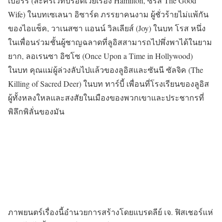
เบอร์รี (ละครเวทีบรอดเวย์เรื่อง Hamilton, ซีรีส์ The Good
Wife) ในบทเซเลนา อิซาร์ด ภรรยาคนงาม ผู้ชั่วร้ายไม่แพ้กัน
ของไอแซ็ค, วาเนสซา แอนน์ วิลเลียส์ (Joy) ในบท โรส หนึ่ง
ในเพื่อนร่วมชั้นผู้ชาญฉลาดที่ลูอิสสามารถไปพึ่งพาได้ในยาม
ยาก, ลอเรนซา อิซโซ (Once Upon a Time in Hollywood)
ในบท คุณแม่ผู้ล่วงลับไปแล้วของลูอิสและซันนี ซัลจิค (The
Killing of Sacred Deer) ในบท ทาร์บี้ เพื่อนที่โรงเรียนของลูอิส
ผู้ทั้งหลงใหลและสงสัยในเมืองของพวกเขาและประชากรที่
พิลึกพิลั่นของมัน
ภาพยนตร์เรื่องนี้อำนวยการสร้างโดยแบรดลีย์ เจ. ฟิสเชอร์แห่