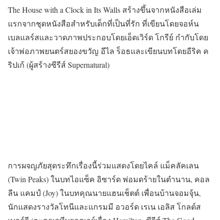
The House with a Clock in Its Walls สร้างขึ้นจากหนังสือเล่ม
แรกจากชุดหนังสือสำหรับเด็กที่เป็นที่รัก ที่เขียนโดยจอห์น
เบลแลร์สและวาดภาพประกอบโดยเอ็ดเวิร์ด โกรีย์ กำกับโดย
เจ้าพ่อภาพยนตร์สยองขวัญ อีไล ร็อธและเขียนบทโดยอีริค ค
ริปเก้ (ผู้สร้างซีรีส์ Supernatural)
การผจญภัยสุดระทึกเรื่องนี้ร่วมแสดงโดยไคล์ แม็คลัคเลน
(Twin Peaks) ในบทไอแซ็ค อิซาร์ด พ่อมดร้ายในตำนาน, คอล
ลีน แคมป์ (Joy) ในบทคุณนายแฮนเช็ตต์ เพื่อนบ้านจอมจุ้น,
นักแสดงรางวัลโทนีและแกรมมี อวอร์ด เรเน เอลิส โกลด์ส