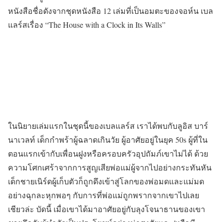
หนังสือชื่อดังจากชุดหนังสือ 12 เล่มที่เป็นอมตะของจอห์น เบล
แลร์สเรื่อง “The House with a Clock in Its Walls”
ในนิยายเล่มแรกในชุดนี้ของเบลแลร์ส เราได้พบกับลูอิส บาร์
นาเวลท์ เด็กกำพร้าผู้ฉลาดเกินวัย ผู้อาศัยอยู่ในยุค 50s ผู้ที่ใน
ตอนแรกเข้ากับเพื่อนฝูงหรือครอบครัวอุปถัมภ์เขาไม่ได้ ด้วย
ความโศกเศร้าจากการสูญเสียพ่อแม่ผู้จากไปอย่างกระทันหัน
เด็กชายเนิร์ดผู้เก็บตัวก็ถูกดึงเข้าสู่โลกของพ่อมดและแม่มด
อย่างฉุกละหุกพอๆ กับการที่พ่อแม่ถูกพรากจากเขาไปเลย
เชียวล่ะ บัดนี้ เมื่อเขาได้มาอาศัยอยู่กับลุงโจนาธานของเขา