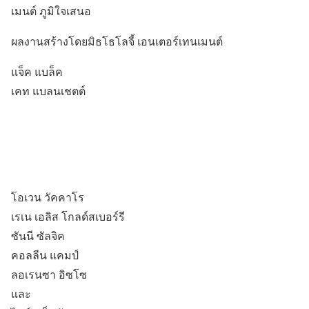
เมนต์ ภูมิใจเสนอ
ผลงานสร้างโดยมิธโธโลจี้ เอนเตอร์เทนเมนต์
แจ็ค แบล็ค
เคท แบลนเชตต์
โอเวน วัคคาโร
เรเน เอลิส โกลด์สเบอร์รี
ซันนี ซัลจิค
คอลลีน แคมป์
ลอเรนซา อิซโซ
และ