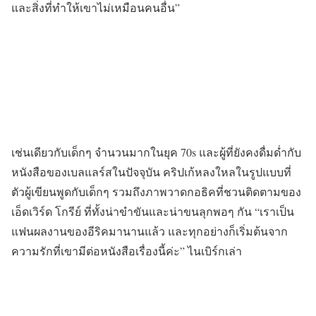
และสิ่งที่ทำให้เขาไม่เหมือนคนอื่น”
เช่นเดียวกับเด็กๆ จำนวนมากในยุค 70s และผู้ที่ยังคงดื่มด่ำกับ
หนังสือของเบลแลร์สในปัจจุบัน คริปเก้หลงใหลในรูปแบบที่
ตัวผู้เขียนพูดกับเด็กๆ รวมถึงภาพวาดกอธิคที่ชวนติดตามของ
เอ็ดเวิร์ด โกรีย์ ที่ทั้งน่าขำขันและน่าขนลุกพอๆ กัน “เราเป็น
แฟนผลงานของอีริคมานานแล้ว และทุกอย่างก็เริ่มต้นจาก
ความรักที่เขามีต่อหนังสือเรื่องนี้ค่ะ” ไนเบิร์กเล่า