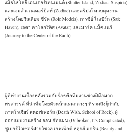
งมิธโธโลจี้ เอนเตอร์เทนเมนต์ (Shutter Island, Zodiac, Suspiria)
และเจมส์ แวนเดอร์บิลท์ (Zodiac) และคริปเก้ ควบคุมงาน
สร้างโดยวิลเลียม ชีรัค (Role Models), เทรซีย์ ไนเบิร์ก (Safe
Haven), เลตา คาโลกริดิส (Avatar) และมาร์ค แม็คแนร์
(Journey to the Center of the Earth)
ผู้ที่ทำงานเบื้องหลังร่วมกับร็อธคือทีมงานช่างฝีมือมาก
พรสวรรค์ ที่นำทีมโดยหัวหน้าแผนกต่างๆ ที่รวมถึงผู้กำกับ
ภาพโรเจียร์ สตอฟเฟอร์ส (Death Wish, School of Rock), ผู้
ออกแบบงานสร้าง จอน ฮัทแมน (Unbroken, It’s Complicated),
ซูเปอร์ไวเซอร์ฝ่ายวิชวล เอฟเฟ็กต์ หลุยส์ มอริน (Beauty and