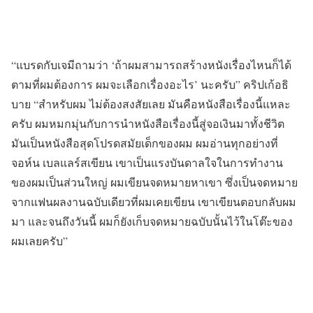
“แบรดกับเจมีถามว่า ‘ถ้าผมสามารถสร้างหนังเรื่องไหนก็ได้
ตามที่ผมต้องการ ผมจะเลือกเรื่องอะไร’ นะครับ” คริปเก้อธิ
บาย “สำหรับผม ไม่ต้องสงสัยเลย มันคือหนังสือเรื่องนี้แหละ
ครับ ผมหมกมุ่นกับการนำหนังสือเรื่องนี้สู่จอเงินมาทั้งชีวิต
มันเป็นหนังสือสุดโปรดสมัยเด็กของผม ผมอ่านทุกอย่างที่
จอห์น เบลแลร์สเขียน เขาเป็นแรงบันดาลใจในการทำงาน
ของผมเป็นส่วนใหญ่ ผมเขียนจดหมายหาเขา ซึ่งเป็นจดหมาย
จากแฟนผลงานฉบับเดียวที่ผมเคยเขียน เขาเขียนตอบกลับผม
มา และจนถึงวันนี้ ผมก็ยังเก็บจดหมายฉบับนั้นไว้ในโต๊ะของ
ผมเลยครับ”