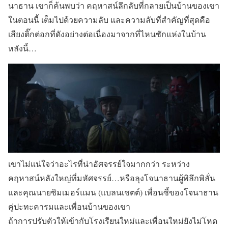
นาธาน เขาก็ค้นพบว่า คฤหาสน์ลึกลับที่กลายเป็นบ้านของเขา
ในตอนนี้ เต็มไปด้วยความลับ และความลับที่สำคัญที่สุดคือ
เสียงติ๊กต่อกที่ดังอย่างต่อเนื่องมาจากที่ไหนซักแห่งในบ้าน
หลังนี้…
เขาไม่แน่ใจว่าอะไรที่น่าอัศจรรย์ใจมากกว่า ระหว่าง
คฤหาสน์หลังใหญ่ที่มหัศจรรย์…หรือลุงโจนาธานผู้พิลึกพิลั่น
และคุณนายซิมเมอร์แมน (แบลนเชตต์) เพื่อนซี้ของโจนาธาน
คู่ปะทะคารมและเพื่อนบ้านของเขา
ถ้าการปรับตัวให้เข้ากับโรงเรียนใหม่และเพื่อนใหม่ยังไม่โหด