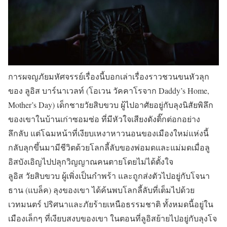
การผจญภัยมหัศจรรย์เรื่องนี้บอกเล่าเรื่องราวชวนขนหัวลุก
ของ ลูอิส บาร์นาเวลท์ (โอเวน วัคคาโรจาก Daddy’s Home,
Mother’s Day) เด็กชายวัยสิบขวบ ผู้ไปอาศัยอยู่กับลุงนิสัยพิลึก
ของเขาในบ้านเก่าซอมซ่อ ที่มีหัวใจเสียงดังติ๊กต่อกอย่าง
ลึกลับ แต่โฉมหน้าที่เงียบเหงาหาวนอนของเมืองใหม่แห่งนี้
กลับลุกขึ้นมามีชีวิตด้วยโลกลี้ลับของพ่อมดและแม่มดเมื่อลู
อิสบังเอิญไปปลุกวิญญาณคนตายโดยไม่ได้ตั้งใจ
ลูอิส วัยสิบขวบ ผู้เพิ่งเป็นกำพร้า และถูกส่งตัวไปอยู่กับโจนา
ธาน (แบล็ค) ลุงของเขา ได้ค้นพบโลกลี้ลับที่เต็มไปด้วย
เวทมนตร์ ปริศนาและภัยร้ายเหนือธรรมชาติ ทั้งหมดนี้อยู่ใน
เมืองเล็กๆ ที่เงียบสงบของเขา ในตอนที่ลูอิสย้ายไปอยู่กับลุงโจ