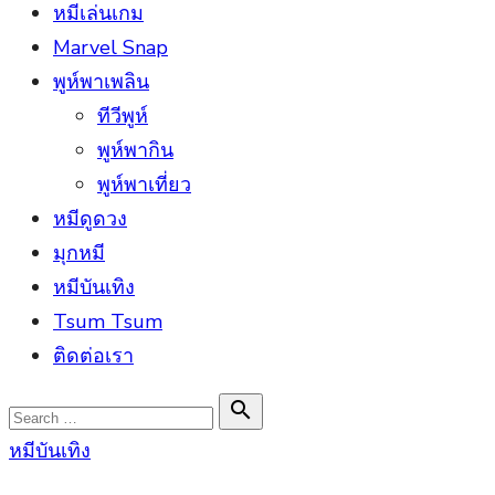
หมีเล่นเกม
Marvel Snap
พูห์พาเพลิน
ทีวีพูห์
พูห์พากิน
พูห์พาเที่ยว
หมีดูดวง
มุกหมี
หมีบันเทิง
Tsum Tsum
ติดต่อเรา
Search

Search
for:
หมีบันเทิง