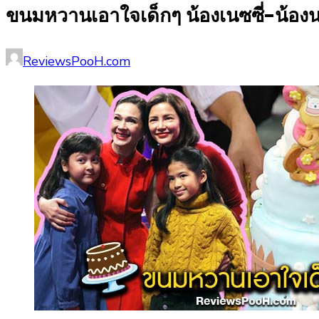
ขนมหวานเอาใจเด็กๆ น้องเนซซี่-น้
Posted
Author
ReviewsPooH.com
on