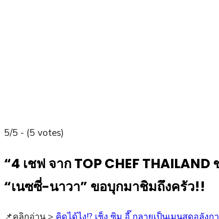
5/5 - (5 votes)
“4 เชฟ จาก TOP CHEF THAILAND ขนม
“เนซซี่-นาวา” ขอบุกมาชิมถึงครัว!!
📌
คลิกอ่าน >
คิดได้ไง!? เช็ง ซิม อี๊ กลายเป็นเมนูสุด