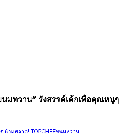
หวาน” รังสรรค์เค้กเพื่อคุณหนูๆ
อลังการ ห้ามพลาด! TOPCHEFขนมหวาน