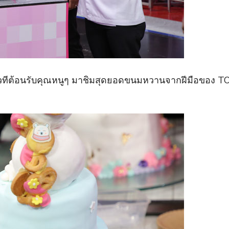
ีต้อนรับคุณหนูๆ มาชิมสุดยอดขนมหวานจากฝีมือของ TOP 