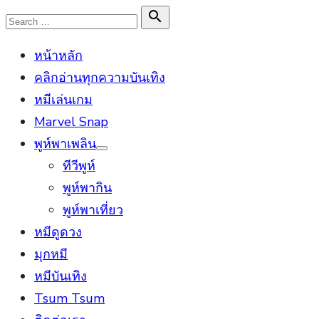
Skip
Search

Search
to
for:
หน้าหลัก
content
คลิกอ่านทุกความบันเทิง
หมีเล่นเกม
Marvel Snap
พูห์พาเพลิน
Show
ทีวีพูห์
sub
menu
พูห์พากิน
พูห์พาเที่ยว
หมีดูดวง
มุกหมี
หมีบันเทิง
Tsum Tsum