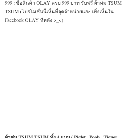
999 : ซื้อสินค้า OLAY ครบ 999 บาท รับฟรี ผ้าห่ม TSUM
TSUM (โปรโมชั่นนี้เห็นที่จุดจำหน่ายแฮะ เพิ่งเห็นใน
Facebook OLAY ทีหลัง >_<)
ผ้าห่ม TSUM TSUM ทั้ง 4 แบบ ( Piglet , Pooh , Tigger ,