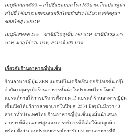
เมนูพิเศษลด
50% – สไปซี่แซลมอลโรล 165บาท,โรลปลาทูน่า
สไปซี่ 140บาท,แซลมอนพริกไทยดำย่าง 165บาท,สลัดทูน่า
ซอสโชยุ 150บาท
เมนูพิเศษลด
25% – ซาชิมิโทคุเซ็น 740 บาท, ซาชิมิรวม 335
บาท, มากุโร่ 270 บาท, ฮามาจิ 300 บาท
เกี่ยวกับร้านอาหารญี่ปุ่นเซ็น
ร้านอาหารญี่ปุ่น ZEN แบรนด์ในเครือเซ็น คอร์ปอเรชั่น กรุ๊ป
จำกัด กลุ่มธุรกิจร้านอาหารชั้นนำในประเทศไทย โดยมี
แบรนด์ภายใต้การบริหารทั้งหมด 13 แบรนด์ ร้านอาหารญี่ปุ่น
เซ็นเปิดให้บริการสาขาแรกในปีพ.ศ. 2534 ปัจจุบันมีกว่า 43
สาขาทั่วประเทศไทย ร้านอาหารญี่ปุ่นเซ็นมุ่งมั่นนำเสนอ
อาหารที่มีคุณภาพสูงและการบริการที่ดีเลิศให้แก่ลูกค้า
พร้อมทั้งส่งมอบประสบการณ์การรับประทานอาหารที่มี