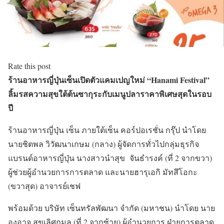
Rate this post
ร้านอาหารญี่ปุ่นเซ็นเปิดตัวแคมเปญใหม่ “
Hanami Festival”
ลิ้มรสความสุขใต้ต้นซากุระกับเมนูปลาราคาพิเศษสุดในรอบ
ปี
ร้านอาหารญี่ปุ่น เซ็น ภายใต้เซ็น คอร์ปอเรชั่น กรุ๊ป นำโดย
นายชิตพล วิวัฒนาเกษม (กลาง) ผู้จัดการทั่วไปกลุ่มธุรกิจ
แบรนด์อาหารญี่ปุ่น นางสาวนำสุข จันธำรงค์ (ที่ 2 จากขวา)
ผู้ช่วยผู้อำนวยการการตลาด และนายฮารุเอกิ มัทสึโอกะ
(ขวาสุด) อาจารย์เชฟ
พร้อมด้วย บริษัท เซ็นทรัลพัฒนา จำกัด (มหาชน) นำโดย นาย
องอาจ สุขเลิศกมล (ที่ 2 จากซ้าย) ผู้อำนวยการ ฝ่ายการตลาด