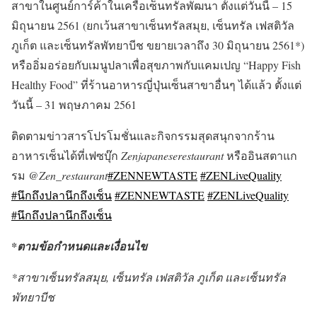
สาขาในศูนย์การ์ค้าในเครือเซ็นทรัลพัฒนา ตั้งแต่วันนี้ – 15
มิถุนายน 2561 (ยกเว้นสาขาเซ็นทรัลสมุย, เซ็นทรัล เฟสติวัล
ภูเก็ต และเซ็นทรัลพัทยาบีช ขยายเวลาถึง 30 มิถุนายน 2561*)
หรืออิ่มอร่อยกับเมนูปลาเพื่อสุขภาพกับแคมเปญ “Happy Fish
Healthy Food” ที่ร้านอาหารญี่ปุ่นเซ็นสาขาอื่นๆ ได้แล้ว ตั้งแต่
วันนี้ – 31 พฤษภาคม 2561
ติดตามข่าวสารโปรโมชั่นและกิจกรรมสุดสนุกจากร้าน
อาหารเซ็นได้ที่เฟซบุ๊ก
Zenjapaneserestaurant
หรืออินสตาแก
รม
@Zen_restaurant
#ZENNEWTASTE
#ZENLiveQuality
#นึกถึงปลานึกถึงเซ็น
#ZENNEWTASTE
#ZENLiveQuality
#นึกถึงปลานึกถึงเซ็น
*ตามข้อกำหนดและเงื่อนไข
*สาขาเซ็นทรัลสมุย, เซ็นทรัล เฟสติวัล ภูเก็ต และเซ็นทรัล
พัทยาบีช