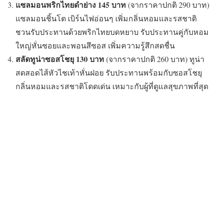
แซลมอนพริกไทยดำย่าง 145 บาท
(จากราคาปกติ 290 บาท)
แซลมอนชิ้นโต เบิร์นไฟอ่อนๆ เพิ่มกลิ่นหอมและรสชาติ
ชวนรับประทานด้วยพริกไทยบดหยาบ รับประทานคู่กับหอม
ใหญ่หั่นซอยและพอนสึซอส เพิ่มความรู้สึกสดชื่น
สลัดทูน่าซอสโชยุ 130 บาท
(จากราคาปกติ 260 บาท) ทูน่า
สดสอดไส้หัวไชเท้าหั่นฝอย รับประทานพร้อมกับซอสโชยุ
กลิ่นหอมและรสชาติโดดเด่น เหมาะกับผู้ที่ดูแลสุขภาพที่สุด