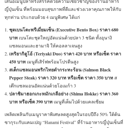
เสนอเมนูปลาที่รังสรรค์ด้วยความเชี่ยวชาญของร้านอาหาร
ญี่ปุ่นเซ็น ที่พร้อมมอบสุขภาพที่ดีและช่วงเวลาคุณภาพให้กับ
ทุกท่าน ประกอบด้วย 4 เมนูพิเศษ ได้แก่
ชุดเบนโตะพรีเมี่ยมเซ็น (
Executive Bento Box) ราคา 680
บาท
เบนโตะชุดใหญ่อัดแน่นด้วยปลา 3 ชนิด ทั้งอุนางิ
แซลมอนและฮามาจิ ให้คอลลาเจนสูง
เทริยากิดูโอ้ (
Teriyaki Duo) ราคา 420 บาท หรือเซ็ต ราคา
450 บาท
เมนูที่เสิร์ฟพร้อมโปรตีนสูง
สเต็กแซลมอนพริกไทยดำกระทะร้อน (
Salmon Black
Pepper Steak) ราคา 320 บาท
หรือเซ็ต ราคา 350 บาท
ส
เต๊กแซลมอนอัดแน่นด้วยโอเมก้า 3
ปลาชิมาฮอกเกะหมักเกลือย่าง (
Shima Hokke) ราคา 360
บาท หรือเซ็ต 390 บาท
เมนูที่เต็มไปด้วยแคลเซียม
เพลิดเพลินกับเมนูราคาพิเศษลดสูงสุดในรอบปีถึง 50% ใต้ต้น
ซากุระกับแคมเปญ “Hanami Festival” ที่ร้านอาหารญี่ปุ่นเซ็นที่