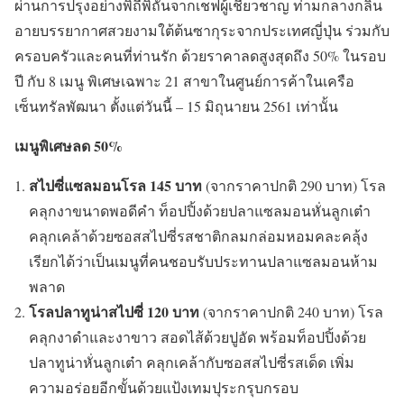
ผ่านการปรุงอย่างพิถีพิถันจากเชฟผู้เชี่ยวชาญ ท่ามกลางกลิ่น
อายบรรยากาศสวยงามใต้ต้นซากุระจากประเทศญี่ปุ่น ร่วมกับ
ครอบครัวและคนที่ท่านรัก ด้วยราคาลดสูงสุดถึง 50% ในรอบ
ปี กับ 8 เมนู พิเศษเฉพาะ 21 สาขาในศูนย์การค้าในเครือ
เซ็นทรัลพัฒนา ตั้งแต่วันนี้ – 15 มิถุนายน 2561 เท่านั้น
เมนูพิเศษลด 50%
สไปซี่แซลมอนโรล 145 บาท
(จากราคาปกติ 290 บาท) โรล
คลุกงาขนาดพอดีคำ ท็อปปิ้งด้วยปลาแซลมอนหั่นลูกเต๋า
คลุกเคล้าด้วยซอสสไปซี่รสชาติกลมกล่อมหอมคละคลุ้ง
เรียกได้ว่าเป็นเมนูที่คนชอบรับประทานปลาแซลมอนห้าม
พลาด
โรลปลาทูน่าสไปซี่ 120 บาท
(จากราคาปกติ 240 บาท) โรล
คลุกงาดำและงาขาว สอดไส้ด้วยปูอัด พร้อมท็อปปิ้งด้วย
ปลาทูน่าหั่นลูกเต๋า คลุกเคล้ากับซอสสไปซี่รสเด็ด เพิ่ม
ความอร่อยอีกขั้นด้วยแป้งเทมปุระกรุบกรอบ