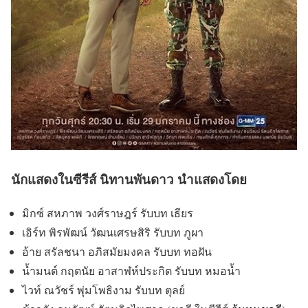
นักแสดงในซีรีส์ นิทานพันดาว นำแสดงโดย
มิกซ์ สหภาพ วงศ์ราษฎร์ รับบท เธียร
เอิร์ท พิรพัฒน์ วัฒนเศรษสิริ รับบท ภูผา
อ้าย สรัลชนา อภิสมัยมงคล รับบท ทอฝัน
น้ำมนต์ กฤตนัย อาสาฬห์ประกิต รับบท หมอน้ำ
ไวท์ ณวัชร์ พุ่มโพธิงาม รับบท ตุลย์