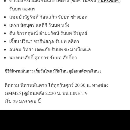
ข้าวตัง ธนวัฒน์ รัตนกิจไพศาล (ชลธี ในซีรีส์
ต้นหนชลธี
)
รับบท ลองเท
แชมป์ ณัฐรัชต์ ก้อนแก้ว รับบท ช่างยอด
เดรก สัตบุตร แลดิกี รับบท หรั่ง
ต้น จักรกฤษณ์ อํามะรัตน์ รับบท ธีรยุทธ์
เจี๊ยบ ปวีณา ชารีฟสกุล รับบท ลลิตา
ถนอม วิทยา เจตะภัย รับบท ขะมาเบียงแล
นง ทนงศักดิ์ ศุภการ รับบท ศักดิ์ดา
ซีรีส์นิทานพันดาว เริ่มวันไหน มีวันไหน ดูย้อนหลังทางไหน ?
ติดตาม นิทานพันดาว ได้ทุกวันศุกร์ 20:30 น. ทางช่อง
GMM25 | ดูย้อนหลัง 22:30 น. บน LINE TV
เริ่ม 29 มกราคม นี้