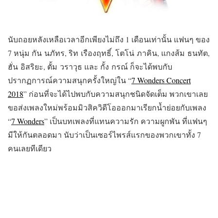
นับถอยหลังเหลือเวลาอีกเพียงไม่ถึง 1 เดือนเท่านั้น แฟนๆ ของ
7 หนุ่ม กัน นภัทร, ริท เรืองฤทธิ์, โตโน่ ภาคิน, แกงส้ม ธนทัต,
ฮั่น อิสริยะ, ตั้ม วราวุธ และ กั้ง กรณ์ ก็จะได้พบกับ
ปรากฏการณ์ความสนุกครั้งใหญ่ใน “
7 Wonders Concert
2018
” ก่อนที่จะได้ไปพบกับความสนุกชนิดจัดเต็ม พวกเขาเลย
ขอส่งเพลงใหม่พร้อมมิวสิควิดีโอออกมาเรียกน้ำย่อยกับเพลง
“
7 Wonders
” เป็นบทเพลงที่แทนความรัก ความผูกพัน ที่แฟนๆ
มีให้กันตลอดมา นับว่าเป็นเซอร์ไพรส์แรกของพวกเขาทั้ง 7
คนเลยทีเดียว