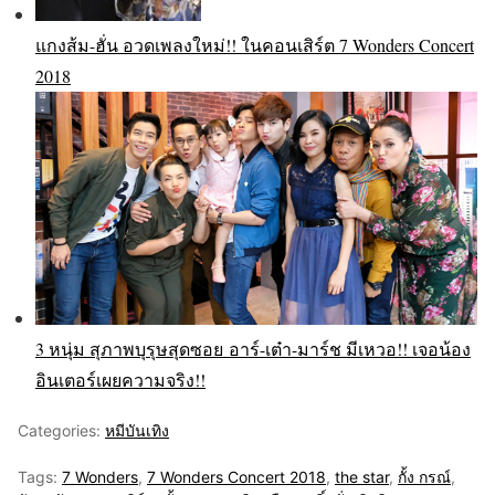
แกงส้ม-ฮั่น อวดเพลงใหม่!! ในคอนเสิร์ต 7 Wonders Concert
2018
3 หนุ่ม สุภาพบุรุษสุดซอย อาร์-เต๋า-มาร์ช มีเหวอ!! เจอน้อง
อินเตอร์เผยความจริง!!
Categories:
หมีบันเทิง
Tags:
7 Wonders
,
7 Wonders Concert 2018
,
the star
,
กั้ง กรณ์
,