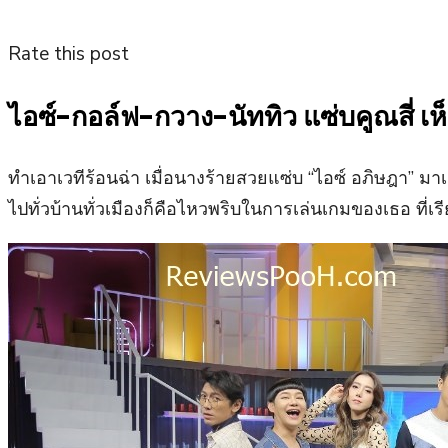
Rate this post
ไอซ์-กอล์ฟ-กวาง-นัททิว แซ่บคูณสี่ เห
ทำเอาเวทีร้อนฉ่า เมื่อนางร้ายสวยแซ่บ “ไอซ์ อภิษฎา” มาเย
ไปทั่วบ้านทั่วเมืองก็คือไหวพริบในการเล่นเกมของเธอ ที่