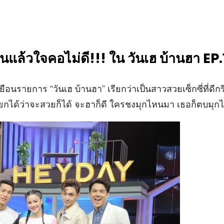
็นแล้วใจคอไม่ดี!!! ใน วันเฮ บ้านฮา EP.
ือนรายการ “วันเฮ บ้านฮา” เรียกว่าเป็นสาวสวยเซ็กซี่ที่ดีกร
เรียกได้ว่าจะสวยก็ได้ จะฮาก็ดี ใครชงมุกไหนมา เธอก็ตบมุ