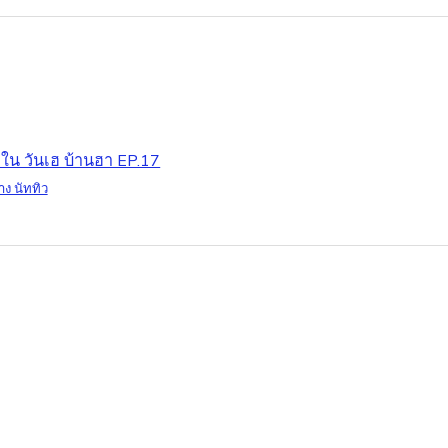
! ใน วันเฮ บ้านฮา EP.17
าง นัททิว