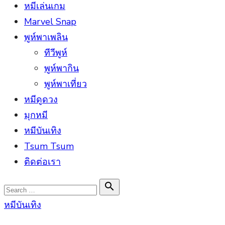
หมีเล่นเกม
Marvel Snap
พูห์พาเพลิน
ทีวีพูห์
พูห์พากิน
พูห์พาเที่ยว
หมีดูดวง
มุกหมี
หมีบันเทิง
Tsum Tsum
ติดต่อเรา
Search

Search
for:
หมีบันเทิง