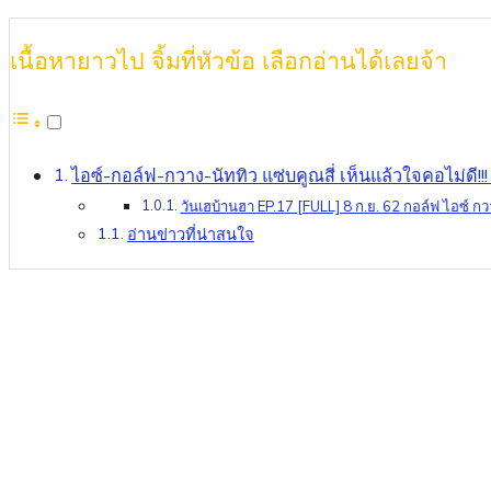
เนื้อหายาวไป จิ้มที่หัวข้อ เลือกอ่านได้เลยจ้า
ไอซ์-กอล์ฟ-กวาง-นัททิว แซ่บคูณสี่ เห็นแล้วใจคอไม่ดี!!
วันเฮบ้านฮา EP.17 [FULL] 8 ก.ย. 62 กอล์ฟ ไอซ์ กว
อ่านข่าวที่น่าสนใจ