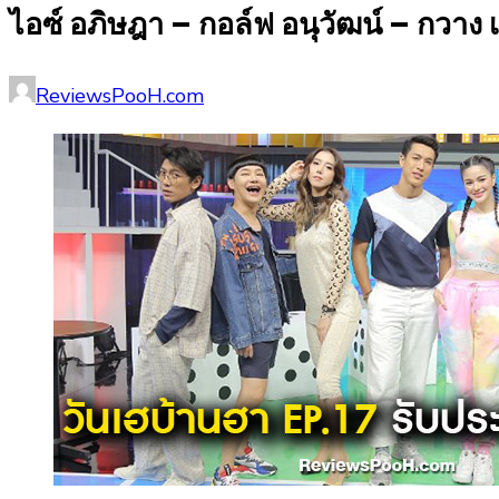
ไอซ์ อภิษฎา – กอล์ฟ อนุวัฒน์ – กวาง 
Posted
Author
ReviewsPooH.com
on