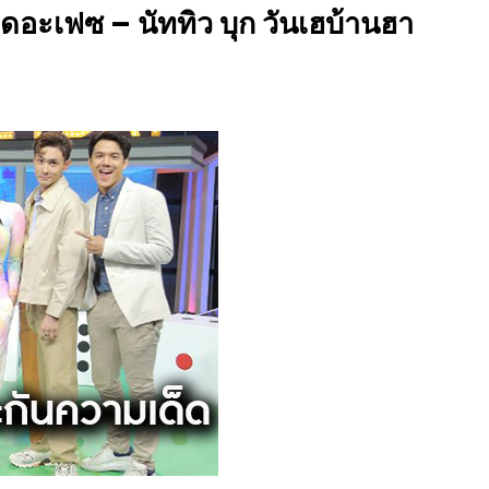
เดอะเฟซ – นัททิว บุก วันเฮบ้านฮา