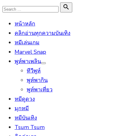
Skip
Search

Search
to
for:
หน้าหลัก
content
คลิกอ่านทุกความบันเทิง
หมีเล่นเกม
Marvel Snap
พูห์พาเพลิน
Show
ทีวีพูห์
sub
menu
พูห์พากิน
พูห์พาเที่ยว
หมีดูดวง
มุกหมี
หมีบันเทิง
Tsum Tsum