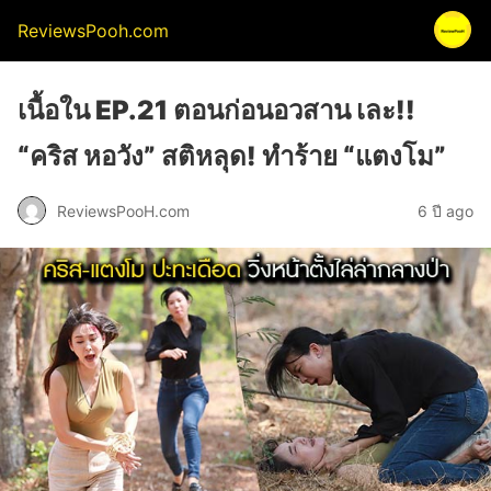
ReviewsPooh.com
เนื้อใน EP.21 ตอนก่อนอวสาน เละ!!
“คริส หอวัง” สติหลุด! ทำร้าย “แตงโม”
ReviewsPooH.com
6 ปี ago