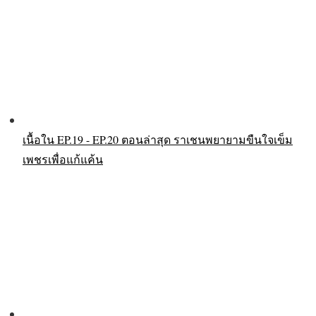
เนื้อใน EP.19 - EP.20 ตอนล่าสุด ราเชนพยายามขืนใจเข็ม
เพชรเพื่อแก้แค้น