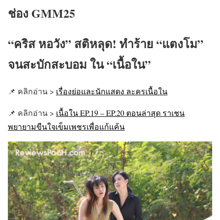
ช่อง GMM25
“คริส หอวัง” สติหลุด! ทำร้าย “แตงโม”
จนสะบักสะบอม ใน “เนื้อใน”
📌 คลิกอ่าน >
เรื่องย่อและนักแสดง ละครเนื้อใน
📌 คลิกอ่าน >
เนื้อใน EP.19 – EP.20 ตอนล่าสุด ราเชน
พยายามขืนใจเข็มเพชรเพื่อแก้แค้น