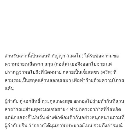
สำหรับฉากนี้เป็นตอนที่ กัญญา (แตงโม) ได้รับข้อความขอ
ความช่วยเหลือจาก สกุล (กอล์ฟ) เธอจึงออกไปช่วย แต่
ปรากฏว่าพอไปถึงที่นัดหมาย กลายเป็นเข็มเพชร (คริส) ที่
สวมรอยเป็นสกุลแล้วหลอกเธอมา เพื่อทำร้ายด้วยความโกรธ
แค้น
ผู้กำกับ กู่-เอกสิทธิ์ ตระกูลเกษมสุข ยกกองไปถ่ายทำกันที่สวน
สาธารณะย่านพุทธมณฑลสาย 4 ท่ามกลางอากาศที่ร้อนจัด
แต่นักแสดงก็ไม่หวั่น ต่างซักซ้อมคิวกันอย่างสนุกสนานตามที่
ผู้กำกับบรีฟ ว่าอยากได้มุมภาพประมาณไหน รวมถึงอารมณ์