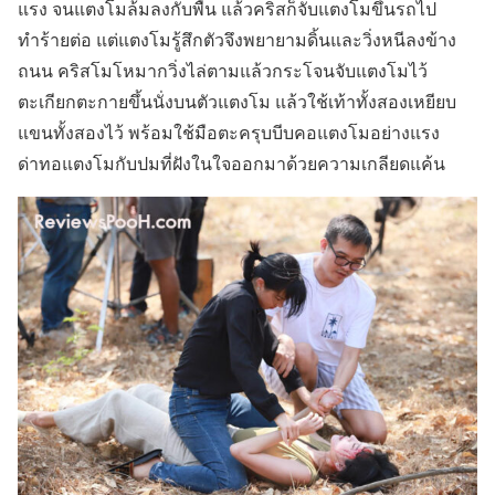
แรง จนแตงโมล้มลงกับพื้น แล้วคริสก็จับแตงโมขึ้นรถไป
ทำร้ายต่อ แต่แตงโมรู้สึกตัวจึงพยายามดิ้นและวิ่งหนีลงข้าง
ถนน คริสโมโหมากวิ่งไล่ตามแล้วกระโจนจับแตงโมไว้
ตะเกียกตะกายขึ้นนั่งบนตัวแตงโม แล้วใช้เท้าทั้งสองเหยียบ
แขนทั้งสองไว้ พร้อมใช้มือตะครุบบีบคอแตงโมอย่างแรง
ด่าทอแตงโมกับปมที่ฝังในใจออกมาด้วยความเกลียดแค้น