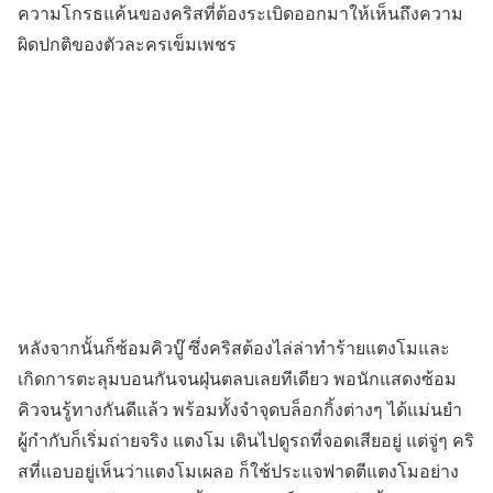
ความโกรธแค้นของคริสที่ต้องระเบิดออกมาให้เห็นถึงความ
ผิดปกติของตัวละครเข็มเพชร
หลังจากนั้นก็ซ้อมคิวบู๊ ซึ่งคริสต้องไล่ล่าทำร้ายแตงโมและ
เกิดการตะลุมบอนกันจนฝุ่นตลบเลยทีเดียว พอนักแสดงซ้อม
คิวจนรู้ทางกันดีแล้ว พร้อมทั้งจำจุดบล็อกกิ้งต่างๆ ได้แม่นยำ
ผู้กำกับก็เริ่มถ่ายจริง แตงโม เดินไปดูรถที่จอดเสียอยู่ แต่จู่ๆ คริ
สที่แอบอยู่เห็นว่าแตงโมเผลอ ก็ใช้ประแจฟาดตีแตงโมอย่าง