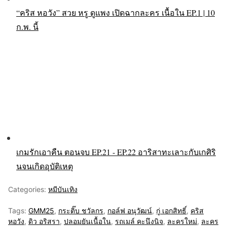
“คริส หอวัง” สวย หรู ดูแพง เปิดฉากละคร เนื้อใน EP.1 | 10
ก.พ. นี้
เกมรักเอาคืน ตอนจบ EP.21 - EP.22 อาริสาทะเลาะกับเกศิริ
นจนเกิดอุบัติเหตุ
Categories:
หมีบันเทิง
Tags:
GMM25
,
กระติ๊บ ชวัลกร
,
กอล์ฟ อนุวัฒน์
,
กู่ เอกสิทธิ์
,
คริส
หอวัง
,
ดิว อริสรา
,
ปลอมยันเนื้อใน
,
รถเมล์ คะนึงนิจ
,
ละครใหม่
,
ละคร