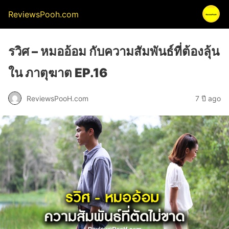
ReviewsPooh.com
รวิศ – หมออ้อม กับความสัมพันธ์ที่ต้องลุ้น
ใน ภาตุฆาต EP.16
ReviewsPooH.com
7 ปี ago