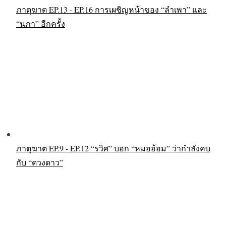
ภาตุฆาต EP.13 - EP.16 การเผชิญหน้าของ “ลำเพา” และ
“นภา” อีกครั้ง
ภาตุฆาต EP.9 - EP.12 “รวิศ” บอก “หมออ้อม” ว่ากำลังคบ
กับ “ดวงดาว”