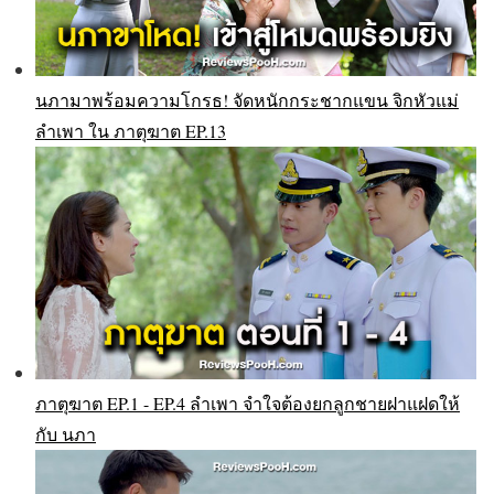
นภามาพร้อมความโกรธ! จัดหนักกระชากแขน จิกหัวแม่
ลำเพา ใน ภาตุฆาต EP.13
ภาตุฆาต EP.1 - EP.4 ลำเพา จำใจต้องยกลูกชายฝาแฝดให้
กับ นภา