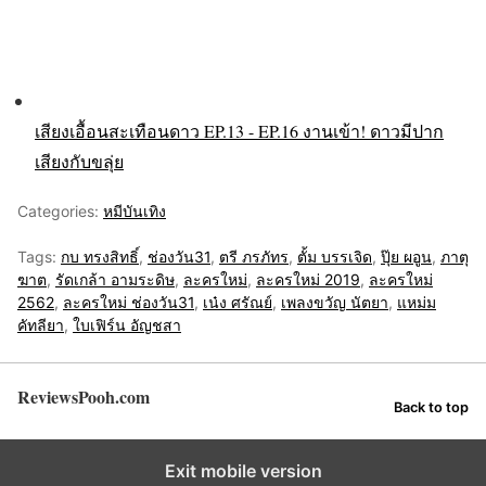
เสียงเอื้อนสะเทือนดาว EP.13 - EP.16 งานเข้า! ดาวมีปาก
เสียงกับขลุ่ย
Categories:
หมีบันเทิง
Tags:
กบ ทรงสิทธิ์
,
ช่องวัน31
,
ตรี ภรภัทร
,
ตั้ม บรรเจิด
,
ปุ๊ย ผอูน
,
ภาตุ
ฆาต
,
รัดเกล้า อามระดิษ
,
ละครใหม่
,
ละครใหม่ 2019
,
ละครใหม่
2562
,
ละครใหม่ ช่องวัน31
,
เน๋ง ศรัณย์
,
เพลงขวัญ นัตยา
,
แหม่ม
คัทลียา
,
ใบเฟิร์น อัญชสา
ReviewsPooh.com
Back to top
Exit mobile version