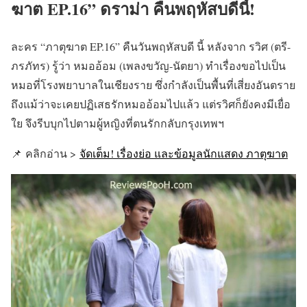
ฆาต EP.16” ดราม่า คืนพฤหัสบดีนี้!
ละคร “ภาตุฆาต EP.16” คืนวันพฤหัสบดี นี้ หลังจาก รวิศ (ตรี-
ภรภัทร) รู้ว่า หมออ้อม (เพลงขวัญ-นัตยา) ทำเรื่องขอไปเป็น
หมอที่โรงพยาบาลในเชียงราย ซึ่งกำลังเป็นพื้นที่เสี่ยงอันตราย
ถึงแม้ว่าจะเคยปฏิเสธรักหมออ้อมไปแล้ว แต่รวิศก็ยังคงมีเยื่อ
ใย จึงรีบบุกไปตามผู้หญิงที่ตนรักกลับกรุงเทพฯ
📌 คลิกอ่าน >
จัดเต็ม! เรื่องย่อ และข้อมูลนักแสดง ภาตุฆาต