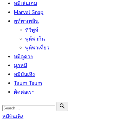
หมีเล่นเกม
Marvel Snap
พูห์พาเพลิน
ทีวีพูห์
พูห์พากิน
พูห์พาเที่ยว
หมีดูดวง
มุกหมี
หมีบันเทิง
Tsum Tsum
ติดต่อเรา
Search

Search
for:
หมีบันเทิง