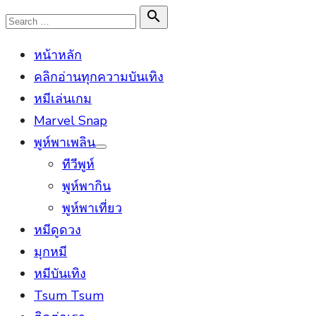
Skip
Search

Search
to
for:
หน้าหลัก
content
คลิกอ่านทุกความบันเทิง
หมีเล่นเกม
Marvel Snap
พูห์พาเพลิน
Show
ทีวีพูห์
sub
menu
พูห์พากิน
พูห์พาเที่ยว
หมีดูดวง
มุกหมี
หมีบันเทิง
Tsum Tsum