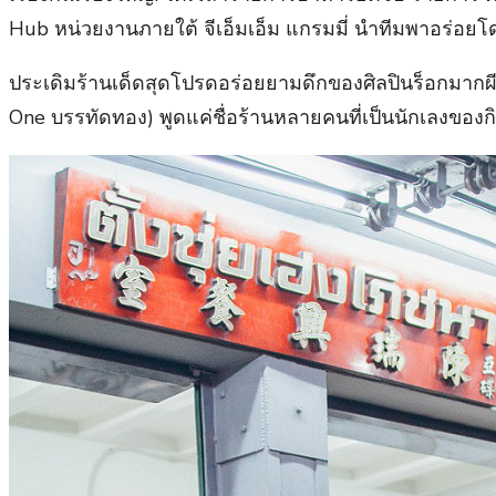
Hub หน่วยงานภายใต้ จีเอ็มเอ็ม แกรมมี่ นำทีมพาอร่อยโดย ป
ประเดิมร้านเด็ดสุดโปรดอร่อยยามดึกของศิลปินร็อกมากผีม
One บรรทัดทอง) พูดแค่ชื่อร้านหลายคนที่เป็นนักเลงของกินต้อ