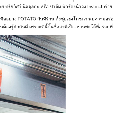
รียวิศว์ นิลจุลกะ หรือ ปาล์ม นักร้องนำวง Instinct ค่าย จ
ืออย่าง POTATO กันที่ร้าน ตั้งซุ่ยเฮงโภชนา พบความอร่อย
งรู้จักกันดี เพราะที่นี้ขึ้นชื่อว่ามีเป็ด-ห่านพะโล้ที่อร่อ