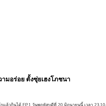
วามอร่อย ตั้งซุ่ยเฮงโภชนา
ึกแล้วกินได้ EP.1 วันพฤหัสบดีที่ 20 มิถุนายนนี้ เวลา 23