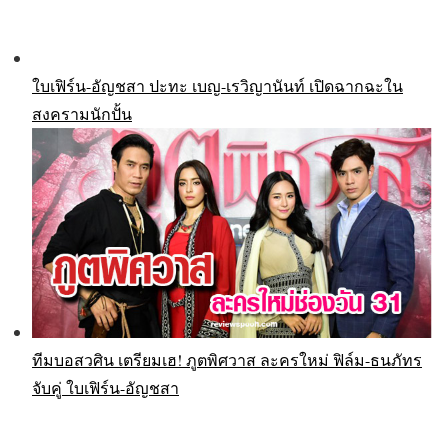
ใบเฟิร์น-อัญชสา ปะทะ เบญ-เรวิญานันท์ เปิดฉากฉะใน
สงครามนักปั้น
ทีมบอสวศิน เตรียมเฮ! ภูตพิศวาส ละครใหม่ ฟิล์ม-ธนภัทร
จับคู่ ใบเฟิร์น-อัญชสา