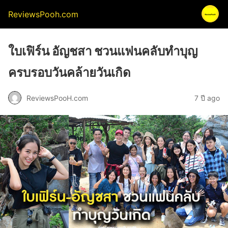
ReviewsPooh.com
ใบเฟิร์น อัญชสา ชวนแฟนคลับทำบุญ
ครบรอบวันคล้ายวันเกิด
ReviewsPooH.com
7 ปี ago