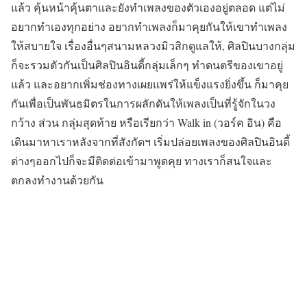
แล้ว คุ้นหน้าคุ้นตาและยังทำเพลงของตัวเองอยู่ตลอด แต่ไม่
อยากทำเองทุกอย่าง อยากทำเพลงก็มาคุยกันให้เขาทำเพลง
ให้สบายใจ เรื่องอื่นๆสนามหลวงมิวสิกดูแลให้, ศิลปินบางกลุ่ม
ก็จะรวมตัวกันเป็นศิลปินอินดี้กลุ่มเล็กๆ ทำดนตรีของเขาอยู่
แล้ว และอยากเพิ่มช่องทางเผยแพร่ให้แข็งแรงยิ่งขึ้น ก็มาคุย
กันเพื่อเป็นพันธมิตรในการผลักดันให้เพลงเป็นที่รู้จักในวง
กว้าง ส่วน กลุ่มสุดท้าย หรือเรียกว่า Walk in (วอร์ค อิน) คือ
เดินมาหาเราหลังจากที่สังกัดฯ เริ่มปล่อยเพลงของศิลปินอินดี้
ต่างๆออกไปก็จะมีติดต่อเข้ามาพูดคุย ทางเราก็สนใจและ
ตกลงทำงานด้วยกัน