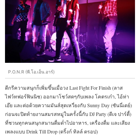
P.O.N.R (พี.โอ.เอ็น.อาร์)
ดีกรีความสนุกก็เพิ่มขึ้นเมื่อวง Last Fight For Finish (ลาส
ไฟว์ทฟอร์ฟินนิช) ออกมาโชว์สดๆกับเพลง โคตรเก๋า, ไอ้ห่า
เอ๊ย และต่อด้วยความมันส์สุดเหวี่ยงกับ Sunny Day (ซันนี่เดย์)
ก่อนจะปิดท้ายงานสมรสหมู่ในครั้งนี้กับ DJ Party (ดีเจ ปาร์ตี้)
ที่ชวนทุกคนสนุกสนานดื่มด่ำไปอาหาร, เครื่องดื่ม และเสียง
เพลงแบบ Drink Till Drop (ดริ้งก์ ทิลล์ ดรอป)