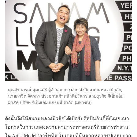
คุณจิราภรณ์ สุมณศิริ ผู้อำนวยการฝ่าย สังกัดสนามหลวงมิวสิก,
นายภาวิต จิตรกร ประธานเจ้าหน้าที่บริหาร สายธุรกิจ จีเอ็มเอ็ม
มิวสิค บริษัท จีเอ็มเอ็ม แกรมมี่ จำกัด (มหาชน)
ดังนั้นจึงให้สนามหลวงมิวสิกได้เปิดรับศิลปินอินดี้ที่ยังมองหา
โอกาสในการแสดงความสามารถทางดนตรีด้วยการทำงาน
ใน Artist Model (อาร์ททิส โมเดล) ที่มีหลากหลายรูปแบบ บวก