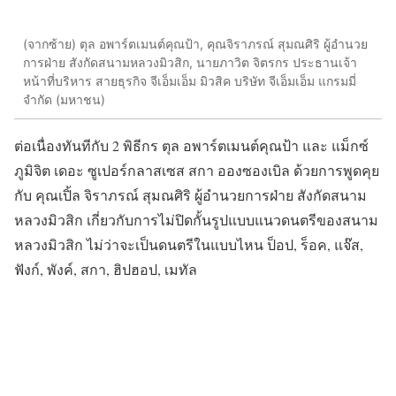
(จากซ้าย) ตุล อพาร์ตเมนต์คุณป้า, คุณจิราภรณ์ สุมณศิริ ผู้อำนวย
การฝ่าย สังกัดสนามหลวงมิวสิก, นายภาวิต จิตรกร ประธานเจ้า
หน้าที่บริหาร สายธุรกิจ จีเอ็มเอ็ม มิวสิค บริษัท จีเอ็มเอ็ม แกรมมี่
จำกัด (มหาชน)
ต่อเนื่องทันทีกับ 2 พิธีกร ตุล อพาร์ตเมนต์คุณป้า และ แม็กซ์
ภูมิจิต เดอะ ซูเปอร์กลาสเซส สกา อองซองเบิล ด้วยการพูดคุย
กับ คุณเปิ้ล จิราภรณ์ สุมณศิริ ผู้อำนวยการฝ่าย สังกัดสนาม
หลวงมิวสิก เกี่ยวกับการไม่ปิดกั้นรูปแบบแนวดนตรีของสนาม
หลวงมิวสิก ไม่ว่าจะเป็นดนตรีในแบบไหน ป็อป, ร็อค, แจ๊ส,
ฟังก์, พังค์, สกา, ฮิปฮอป, เมทัล