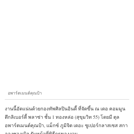
อพาร์ตเมนต์คุณป้า
งานนี้อัดแน่นด้วยกองทัพศิลปินอินดี้ ที่จัดขึ้น ณ เดอ คอมมูน
ตึกลิเบอร์ตี้ พลาซ่า ชั้น 1 ทองหล่อ (สุขุมวิท 55) โดยมี ตุล
อพาร์ตเมนต์คุณป้า, แม็กซ์ ภูมิจิต เดอะ ซูเปอร์กลาสเซส สกา
อองซองเบิล รับหน้าที่พิธีกรของงาน