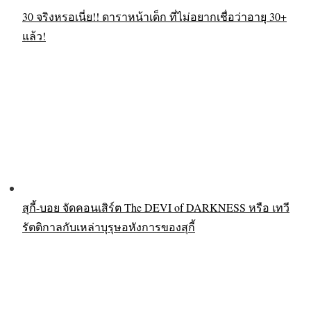
30 จริงหรอเนี่ย!! ดาราหน้าเด็ก ที่ไม่อยากเชื่อว่าอายุ 30+
แล้ว!
สุกี้-บอย จัดคอนเสิร์ต The DEVI of DARKNESS หรือ เทวี
รัตติกาลกับเหล่าบุรุษอหังการของสุกี้