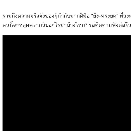
รวมถึงความจริงจังของผู้กำกับมากฝีมือ “ย้ง-ทรงยศ” ที่ลง
คนนี้จะหลุดความลับอะไรมาบ้างไหม? รอติดตามฟังต่อใน “สวั