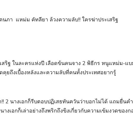
ภิตนภา แหม่ม คัทลียา ล้วงความลับ!! ใครฆ่าประเสริฐ
ริฐ ในละครแห่งปี เลือดข้นคนจาง 2 พิธีกร หนูแหม่ม-แบม แห
คุยถึงเบื้องหลังและความลับที่คนทั้งประเทศอยากรู้
า!! 2 นางเอกก็รีบตอบปฏิเสธทันควันว่าบอกไม่ได้ แถมยื่นค
 นางเอกก็เล่าอย่างถึงพริกถึงขิงเกี่ยวกับความเข้มงวดของก