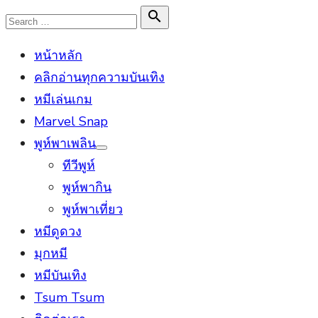
Skip
Search

Search
to
for:
หน้าหลัก
content
คลิกอ่านทุกความบันเทิง
หมีเล่นเกม
Marvel Snap
พูห์พาเพลิน
Show
ทีวีพูห์
sub
menu
พูห์พากิน
พูห์พาเที่ยว
หมีดูดวง
มุกหมี
หมีบันเทิง
Tsum Tsum