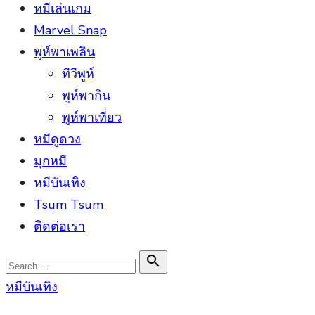
หมีเล่นเกม
Marvel Snap
พูห์พาเพลิน
ทีวีพูห์
พูห์พากิน
พูห์พาเที่ยว
หมีดูดวง
มุกหมี
หมีบันเทิง
Tsum Tsum
ติดต่อเรา
Search

Search
for:
หมีบันเทิง