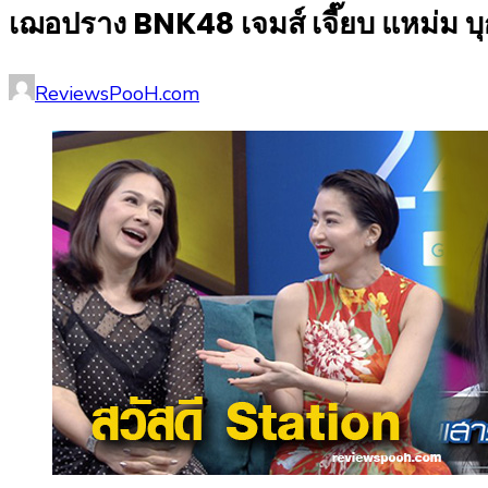
เฌอปราง BNK48 เจมส์ เจี๊ยบ แหม่ม บ
Posted
Author
ReviewsPooH.com
on