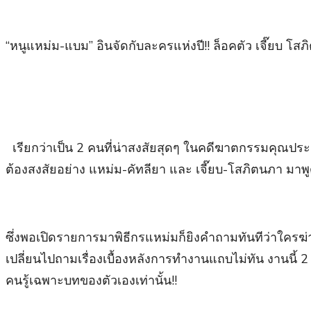
“หนูแหม่ม-แบม” อินจัดกับละครแห่งปี!! ล็อคตัว เจี๊ยบ โส
เรียกว่าเป็น 2 คนที่น่าสงสัยสุดๆ ในคดีฆาตกรรมคุณประเส
ต้องสงสัยอย่าง แหม่ม-คัทลียา และ เจี๊ยบ-โสภิตนภา มาพูด
ซึ่งพอเปิดรายการมาพิธีกรแหม่มก็ยิงคำถามทันทีว่าใครฆ่
เปลี่ยนไปถามเรื่องเบื้องหลังการทำงานแถบไม่ทัน งานนี้ 2
คนรู้เฉพาะบทของตัวเองเท่านั้น!!