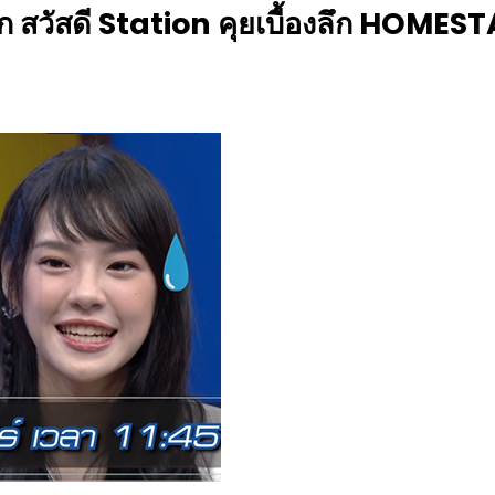
ุก สวัสดี Station คุยเบื้องลึก HOME