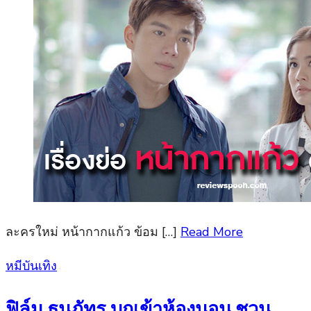
ละครใหม่ หน้ากากแก้ว ข้อม […]
Read More
Posted
หมีบันเทิง
on
ฟิล์ม ธนภัทร บุกเข้าห้องนอน ชวน