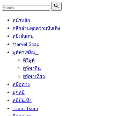
Skip
Search

Search
to
for:
หน้าหลัก
content
คลิกอ่านทุกความบันเทิง
หมีเล่นเกม
Marvel Snap
พูห์พาเพลิน
Show
ทีวีพูห์
sub
menu
พูห์พากิน
พูห์พาเที่ยว
หมีดูดวง
มุกหมี
หมีบันเทิง
Tsum Tsum