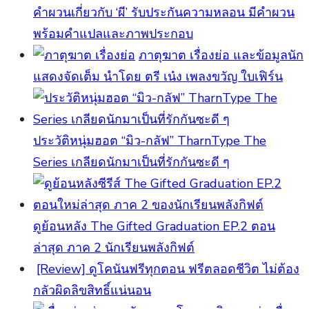
คำผวนเกี่ยวกับ ‘ผี’ รับประกันความหลอน มีคำผวน
พร้อมคำแปลและภาพประกอบ
ภาตุฆาต เรื่องย่อ และข้อมูลนัก
แสดงจัดเต็ม นำโดย ตรี เน๋ง เพลงขวัญ ใบเฟิร์น
ประวัติหนุ่มฮอต “มิว-กลัฟ” TharnType The
Series เกลียดนักมาเป็นที่รักกันซะดี ๆ
ดูย้อนหลัง The Gifted Graduation EP.2 ตอน
ล่าสุด ภาค 2 นักเรียนพลังกิฟต์
[Review] ดูโคนันฟรีทุกตอน ฟรีตลอดชีวิต ไม่ต้อง
กลัวผิดลิขสิทธิ์แน่นอน