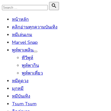
Skip
Search

Search
to
for:
หน้าหลัก
content
คลิกอ่านทุกความบันเทิง
หมีเล่นเกม
Marvel Snap
พูห์พาเพลิน
Show
ทีวีพูห์
sub
menu
พูห์พากิน
พูห์พาเที่ยว
หมีดูดวง
มุกหมี
หมีบันเทิง
Tsum Tsum